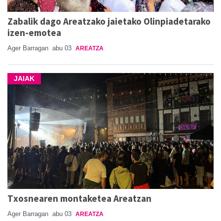
Zabalik dago Areatzako jaietako Olinpiadetarako
izen-emotea
Ager Barragan
abu 03
AREATZA
JAIAK
Txosnearen montaketea Areatzan
Ager Barragan
abu 03
AREATZA