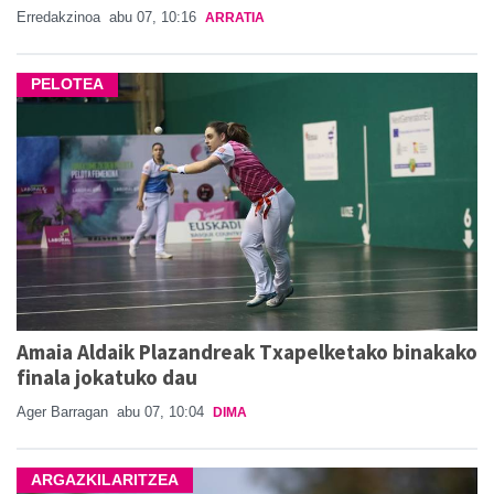
Erredakzinoa
abu 07, 10:16
ARRATIA
PELOTEA
Amaia Aldaik Plazandreak Txapelketako binakako
finala jokatuko dau
Ager Barragan
abu 07, 10:04
DIMA
ARGAZKILARITZEA