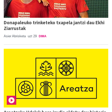
Donapaleuko trinketeko txapela jantzi dau Ekhi
Ziarrustak
Asier Abrisketa
uzt 29
DIMA