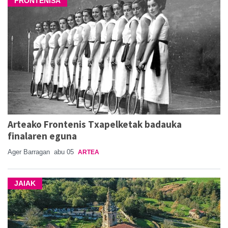
FRONTENISA
Arteako Frontenis Txapelketak badauka
finalaren eguna
Ager Barragan
abu 05
ARTEA
JAIAK