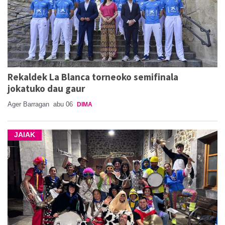
Rekaldek La Blanca torneoko semifinala
jokatuko dau gaur
Ager Barragan
abu 06
DIMA
JAIAK