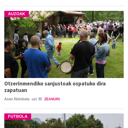
AUZOAK
Otzerinmendiko sanjustoak ospatuko dira
zapatuan
Asier Abrisketa
uzt 30
ZEANURI
FUTBOLA