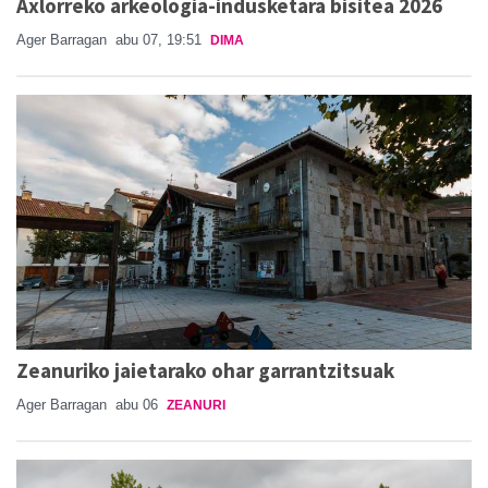
Axlorreko arkeologia-indusketara bisitea 2026
Ager Barragan
abu 07, 19:51
DIMA
Zeanuriko jaietarako ohar garrantzitsuak
Ager Barragan
abu 06
ZEANURI