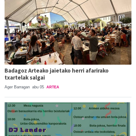
Badagoz Arteako jaietako herri afarirako
txartelak salgai
Ager Barragan
abu 05
ARTEA