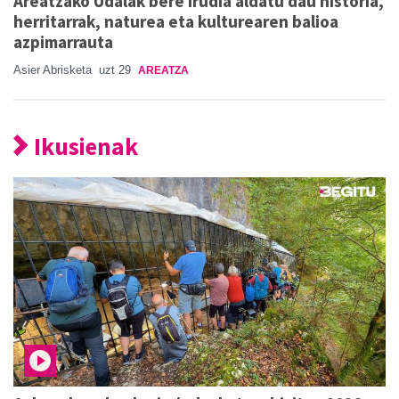
Areatzako Udalak bere irudia aldatu dau historia,
herritarrak, naturea eta kulturearen balioa
azpimarrauta
Asier Abrisketa
uzt 29
AREATZA
Ikusienak