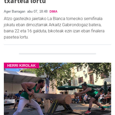
txartela lortu
Ager Barragan
abu 07, 18:48
DIMA
Atzo gasteizko jaietako La Blanca torneoko semifinala
jokatu eban dimoztarrak Arkaitz Gabirondogaz batera,
baina 22 eta 16 galduta, bikoteak ezin izan eban finalera
pasetea lortu.
HERRI KIROLAK