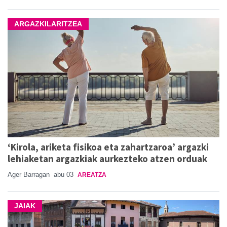
ARGAZKILARITZEA
‘Kirola, ariketa fisikoa eta zahartzaroa’ argazki
lehiaketan argazkiak aurkezteko atzen orduak
Ager Barragan
abu 03
AREATZA
JAIAK