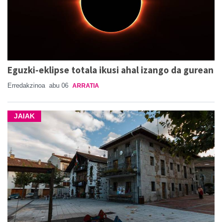
Eguzki-eklipse totala ikusi ahal izango da gurean
Erredakzinoa
abu 06
ARRATIA
JAIAK