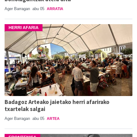
Ager Barragan
abu 05
ARRATIA
HERRI AFARIA
Badagoz Arteako jaietako herri afarirako
txartelak salgai
Ager Barragan
abu 05
ARTEA