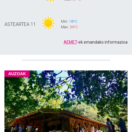
Min:
18ºC
ASTEARTEA
11
Max:
34ºC
AEMET
-ek emandako informazioa
AUZOAK