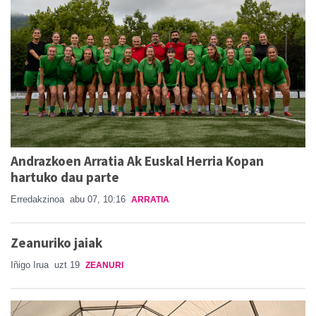
Andrazkoen Arratia Ak Euskal Herria Kopan
hartuko dau parte
Erredakzinoa
abu 07, 10:16
ARRATIA
Zeanuriko jaiak
Iñigo Irua
uzt 19
ZEANURI