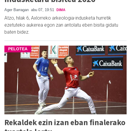
Ager Barragan
abu 07, 19:51
DIMA
Atzo, hilak 6, Axlorreko arkeologia-indusketa hurretik
ezetuteko aukerea egon zan antolatu eben bisita gidatu
baten bidez.
PELOTEA
Rekaldek ezin izan eban finalerako