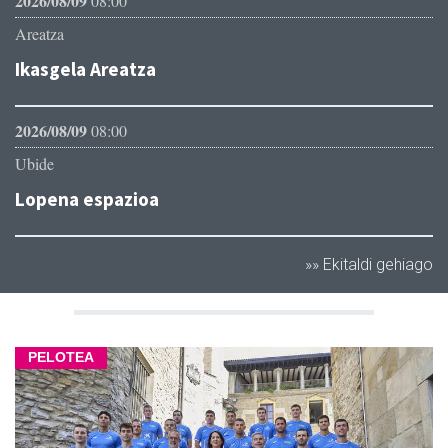
2026/08/09
08:00
Areatza
Ikasgela Areatza
2026/08/09
08:00
Ubide
Lopena espazioa
»» Ekitaldi gehiago
PELOTEA