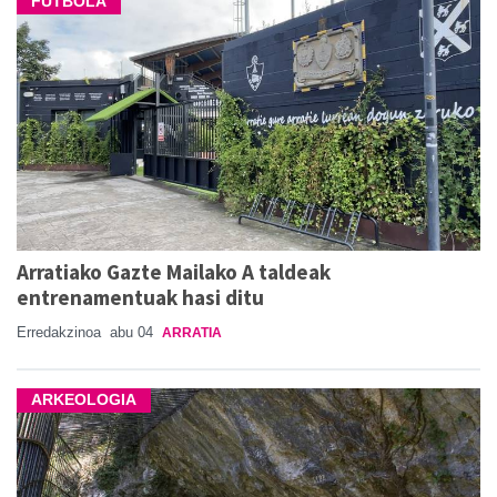
FUTBOLA
Arratiako Gazte Mailako A taldeak
entrenamentuak hasi ditu
Erredakzinoa
abu 04
ARRATIA
ARKEOLOGIA