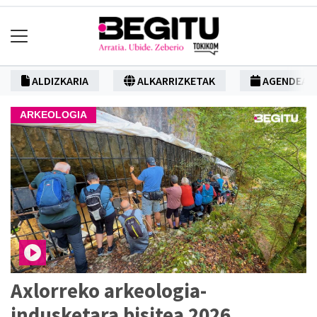
ALDIZKARIA
ALKARRIZKETAK
AGENDEA
ARKEOLOGIA
Axlorreko arkeologia-
indusketara bisitea 2026