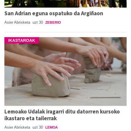
San Adrian eguna ospatuko da Argiñaon
Asier Abrisketa
uzt 30
ZEBERIO
IKASTAROAK
Lemoako Udalak iragarri ditu datorren kursoko
ikastaro eta tailerrak
Asier Abrisketa
uzt 30
LEMOA