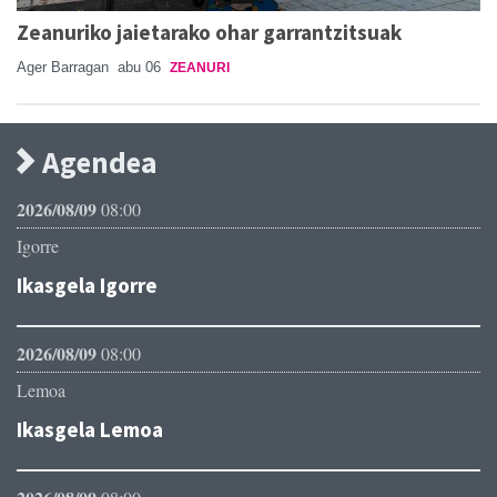
Zeanuriko jaietarako ohar garrantzitsuak
Ager Barragan
abu 06
ZEANURI
Agendea
2026/08/09
08:00
Igorre
Ikasgela Igorre
2026/08/09
08:00
Lemoa
Ikasgela Lemoa