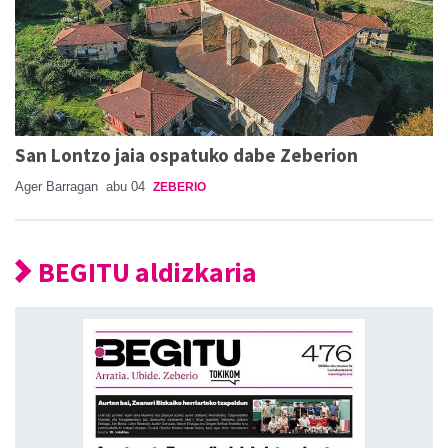
San Lontzo jaia ospatuko dabe Zeberion
Ager Barragan
abu 04
ZEBERIO
BEGITU aldizkaria