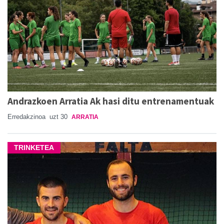
Andrazkoen Arratia Ak hasi ditu entrenamentuak
Erredakzinoa
uzt 30
ARRATIA
TRINKETEA