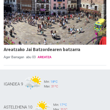
Areatzako Jai Batzordearen batzarra
Ager Barragan
abu 03
AREATZA
Min:
18ºC
IGANDEA
9
Max:
31ºC
Min:
17ºC
ASTELEHENA
10
Max:
31ºC