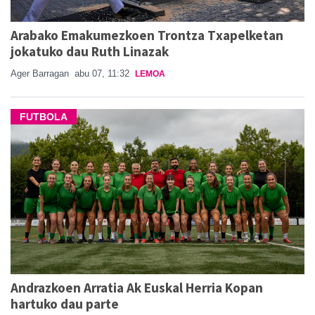
Arabako Emakumezkoen Trontza Txapelketan
jokatuko dau Ruth Linazak
Ager Barragan
abu 07, 11:32
LEMOA
FUTBOLA
Andrazkoen Arratia Ak Euskal Herria Kopan
hartuko dau parte