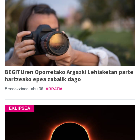
BEGITUren Oporretako Argazki Lehiaketan parte
hartzeako epea zabalik dago
Erredakzinoa
abu 06
ARRATIA
EKLIPSEA