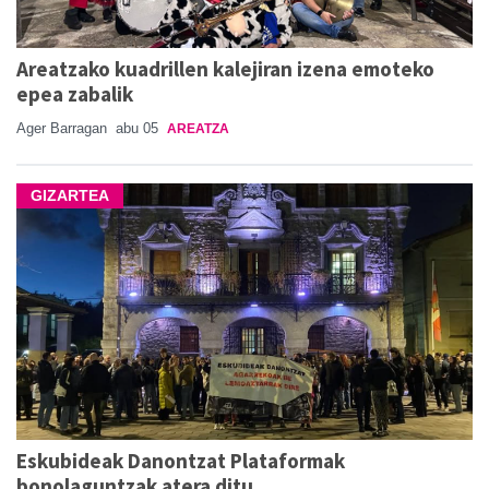
Areatzako kuadrillen kalejiran izena emoteko
epea zabalik
Ager Barragan
abu 05
AREATZA
GIZARTEA
Eskubideak Danontzat Plataformak
bonolaguntzak atera ditu