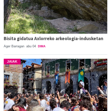
Bisita gidatua Axlorreko arkeologia-indusketan
Ager Barragan
abu 04
DIMA
JAIAK