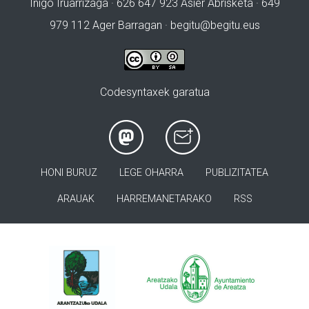
Iñigo Iruarrizaga · 626 647 923 Asier Abrisketa · 649
979 112 Ager Barragan ·
begitu@begitu.eus
Codesyntaxek garatua
HONI BURUZ
LEGE OHARRA
PUBLIZITATEA
ARAUAK
HARREMANETARAKO
RSS