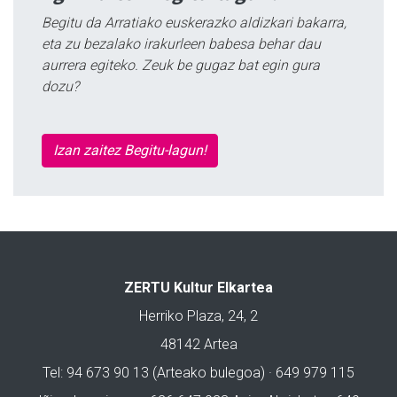
Begitu da Arratiako euskerazko aldizkari bakarra,
eta zu bezalako irakurleen babesa behar dau
aurrera egiteko. Zeuk be gugaz bat egin gura
dozu?
Izan zaitez Begitu-lagun!
ZERTU Kultur Elkartea
Herriko Plaza, 24, 2
48142 Artea
Tel: 94 673 90 13 (Arteako bulegoa) · 649 979 115