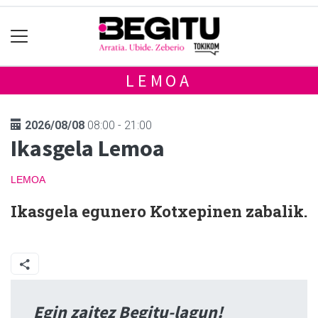
LEMOA
2026/08/08
08:00 - 21:00
Ikasgela Lemoa
LEMOA
Ikasgela egunero Kotxepinen zabalik.
Egin zaitez Begitu-lagun!