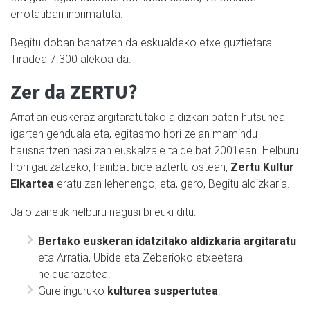
errotatiban inprimatuta.
Begitu doban banatzen da eskualdeko etxe guztietara.
Tiradea 7.300 alekoa da.
Zer da ZERTU?
Arratian euskeraz argitaratutako aldizkari baten hutsunea
igarten genduala eta, egitasmo hori zelan mamindu
hausnartzen hasi zan euskalzale talde bat 2001ean. Helburu
hori gauzatzeko, hainbat bide aztertu ostean,
Zertu Kultur
Elkartea
eratu zan lehenengo, eta, gero, Begitu aldizkaria.
Jaio zanetik helburu nagusi bi euki ditu:
Bertako euskeran idatzitako aldizkaria argitaratu
eta Arratia, Ubide eta Zeberioko etxeetara
helduarazotea.
Gure inguruko
kulturea suspertutea
.