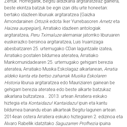
Zertuk. Horregaitik, Begitu aldizkaria argitaratzeaz gainera,
beste ekintza batzuk be egin izan ditu urte honeetan:
bertako idazleen liburuak argitaratzea (Gaizka
Amondarainen
Ortozik
edota Iker Yurrebasoren
Ametz
eta
Haizea aurpegian
), Arratiako idazleen antologiak
argitaratzea,
Peru Tximaluze
alemaniar jatorriko liburuaren
euskerazko bersinoa argitaratzea, Luis Iruarrizaga
abesbatzaren 25. urtemugako CDan laguntzaile izatea,
Arratiako postalen bildumea ateratea, Arratiako
Mankomunidadearen 25. urtemugako gehigarri berezia
ateratea, Arratiako Musika Eskolagaz alkarlanean,
Arratia
aldeko kanta eta bertso zaharrak Musika Eskolaren
Historia
liburua argitaratzea edo Mauriziaren gainean be
gehigarri berezia ateratea edo beste alkarte batzukaz
alkarlana bultzatzea... 2013. urtean Arratiera eskuko
hiztegia eta
Kontaidazu! Kantaidazu!
ipuin eta kantu
bildumea banandu eban alkarteak Begitu-lagunen artean.
2014ean ostera Arratiera eskuko hiztegiaren 2. edizinoa eta
Alvaro Rabellik idatzitako
Saguzarren Profhezia
ipuina