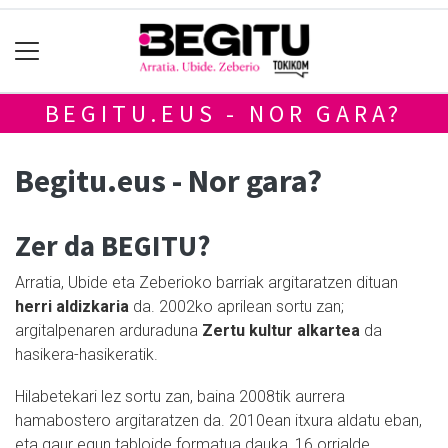
BEGITU.EUS - NOR GARA?
Begitu.eus - Nor gara?
Zer da BEGITU?
Arratia, Ubide eta Zeberioko barriak argitaratzen dituan
herri aldizkaria
da. 2002ko aprilean sortu zan;
argitalpenaren arduraduna
Zertu kultur alkartea
da
hasikera-hasikeratik.
Hilabetekari lez sortu zan, baina 2008tik aurrera
hamabostero argitaratzen da. 2010ean itxura aldatu eban,
eta gaur egun tabloide formatua dauka, 16 orrialde