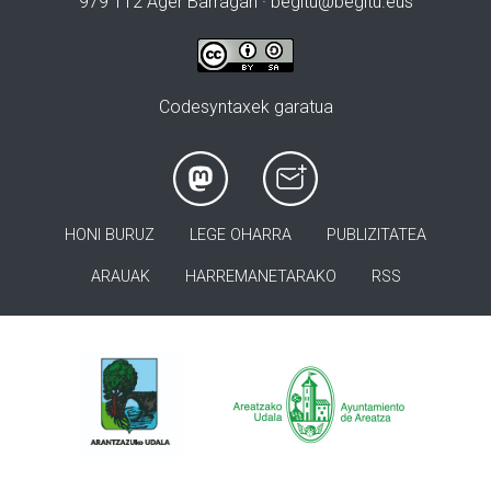
979 112 Ager Barragan ·
begitu@begitu.eus
Codesyntaxek garatua
HONI BURUZ
LEGE OHARRA
PUBLIZITATEA
ARAUAK
HARREMANETARAKO
RSS