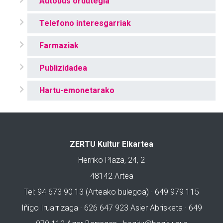
Autobus ordutegia
Telefono interesgarriak
Farmaziak
Publizidadea
Hartu-emonetarako
ZERTU Kultur Elkartea
Herriko Plaza, 24, 2
48142 Artea
Tel: 94 673 90 13 (Arteako bulegoa) · 649 979 115
Iñigo Iruarrizaga · 626 647 923 Asier Abrisketa · 649