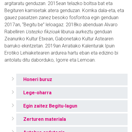
argitaratu genduzan. 2015ean telazko boltsa bat eta
Begituren kamisetak atera genduzan. Korrika dala-eta, eta
gauez pasatzen zanez besoko fosforitoa egin genduan
2017an, “Begitu be” leloagaz. 2018ko abenduan Alvaro
Rabelliren
Ustezko fikzioak
liburua aurkeztu genduan
Zeanuriko Kultur Etxean, Gabonetako Kultur Astearen
barruko ekintzetan. 2019an Arratiako Kalenturak Ipuin
Erotiko Lehiaketearen ardurea hartu eban eta edizino bi
antolatu ditu daborduko, Igorre eta Lemoan.
Honeri buruz
Lege-oharra
Egin zaitez Begitu-lagun
Zerturen materiala