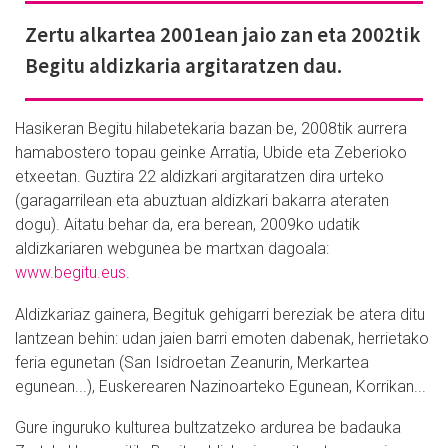
Zertu alkartea 2001ean jaio zan eta 2002tik
Begitu aldizkaria argitaratzen dau.
Hasikeran Begitu hilabetekaria bazan be, 2008tik aurrera
hamabostero topau geinke Arratia, Ubide eta Zeberioko
etxeetan. Guztira 22 aldizkari argitaratzen dira urteko
(garagarrilean eta abuztuan aldizkari bakarra ateraten
dogu). Aitatu behar da, era berean, 2009ko udatik
aldizkariaren webgunea be martxan dagoala:
www.begitu.eus
.
Aldizkariaz gainera, Begituk gehigarri bereziak be atera ditu
lantzean behin: udan jaien barri emoten dabenak, herrietako
feria egunetan (San Isidroetan Zeanurin, Merkartea
egunean...), Euskerearen Nazinoarteko Egunean, Korrikan...
Gure inguruko kulturea bultzatzeko ardurea be badauka