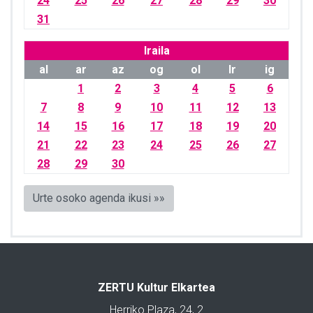
24
25
26
27
28
29
30
31
Iraila
al
ar
az
og
ol
lr
ig
1
2
3
4
5
6
7
8
9
10
11
12
13
14
15
16
17
18
19
20
21
22
23
24
25
26
27
28
29
30
Urte osoko agenda ikusi »»
ZERTU Kultur Elkartea
Herriko Plaza, 24, 2