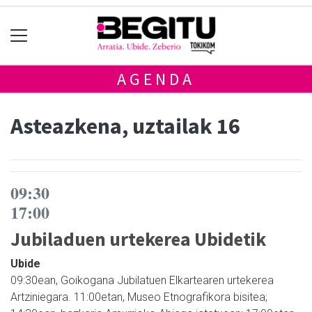
AGENDA
Asteazkena, uztailak 16
09:30
17:00
Jubiladuen urtekerea Ubidetik
Ubide
09:30ean, Goikogana Jubilatuen Elkartearen urtekerea
Artziniegara. 11:00etan, Museo Etnografikora bisitea;