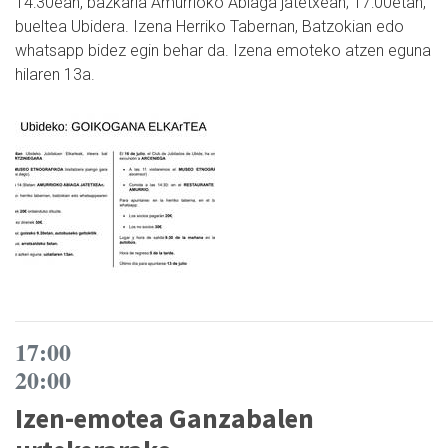
14:30ean, bazkaria Amurrioko Abiaga jatetxean; 17:00etan,
bueltea Ubidera. Izena Herriko Tabernan, Batzokian edo
whatsapp bidez egin behar da. Izena emoteko atzen eguna
hilaren 13a.
17:00
20:00
Izen-emotea Ganzabalen