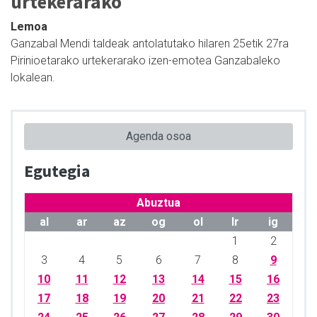
urtekerarako
Lemoa
Ganzabal Mendi taldeak antolatutako hilaren 25etik 27ra
Pirinioetarako urtekerarako izen-emotea Ganzabaleko
lokalean.
Agenda osoa
Egutegia
Abuztua
al
ar
az
og
ol
lr
ig
1
2
3
4
5
6
7
8
9
10
11
12
13
14
15
16
17
18
19
20
21
22
23