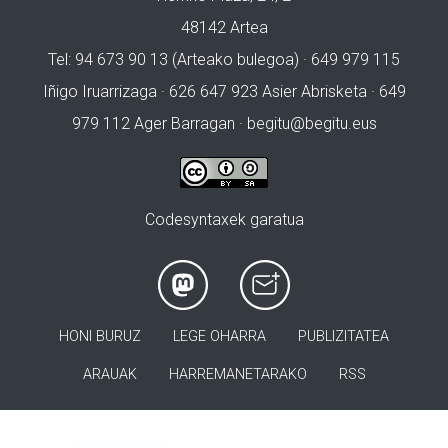
48142 Artea
Tel: 94 673 90 13 (Arteako bulegoa) · 649 979 115
Iñigo Iruarrizaga · 626 647 923 Asier Abrisketa · 649
979 112 Ager Barragan ·
begitu@begitu.eus
Codesyntaxek garatua
HONI BURUZ
LEGE OHARRA
PUBLIZITATEA
ARAUAK
HARREMANETARAKO
RSS