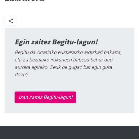
Egin zaitez Begitu-lagun!
Begitu da Arratiako euskerazko aldizkari bakarra,
eta zu bezalako irakurleen babesa behar dau
aurrera egiteko. Zeuk be gugaz bat egin gura
dozu?
Izan zaitez Begitu-lagun!