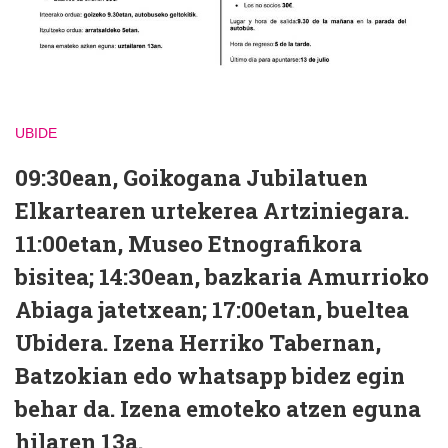
UBIDE
09:30ean, Goikogana Jubilatuen
Elkartearen urtekerea Artziniegara.
11:00etan, Museo Etnografikora
bisitea; 14:30ean, bazkaria Amurrioko
Abiaga jatetxean; 17:00etan, bueltea
Ubidera. Izena Herriko Tabernan,
Batzokian edo whatsapp bidez egin
behar da. Izena emoteko atzen eguna
hilaren 13a.