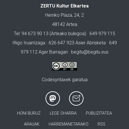
ZERTU Kultur Elkartea
Herriko Plaza, 24, 2
48142 Artea
Tel: 94 673 90 13 (Arteako bulegoa) · 649 979 115
Iñigo Iruarrizaga · 626 647 923 Asier Abrisketa · 649
979 112 Ager Barragan ·
begitu@begitu.eus
Codesyntaxek garatua
HONI BURUZ
LEGE OHARRA
PUBLIZITATEA
ARAUAK
HARREMANETARAKO
RSS