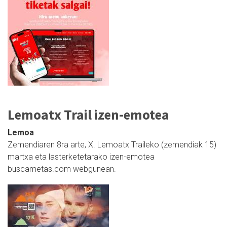
Lemoatx Trail izen-emotea
Lemoa
Zemendiaren 8ra arte, X. Lemoatx Traileko (zemendiak 15)
martxa eta lasterketetarako izen-emotea
buscametas.com webgunean.