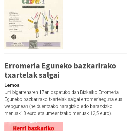
Erromeria Eguneko bazkarirako
txartelak salgai
Lemoa
Urri bigarrenaren 17an ospatuko dan Bizkaiko Erromeria
Eguneko bazkarirako txartelak salgai erromeriaeguna.eus
webgunean (helduentzako haragizko edo barazkizko
menuak18 euro eta umeentzako menuak 12,5 euro).