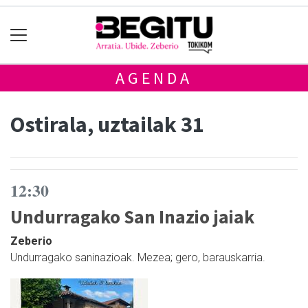
AGENDA
Ostirala, uztailak 31
12:30
Undurragako San Inazio jaiak
Zeberio
Undurragako saninazioak. Mezea; gero, barauskarria.