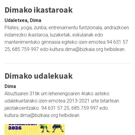
Dimako ikastaroak
Udaletxea, Dima
Pilates, yoga, zunba, entrenamentu funtzionala, andrazkoen
indarrezko ikastaroa, luzaketak, eskulanak edo
mantenimentuko gimnasia egiteko izen-emotea 94 631 57
25, 685 759 997 edo kultura.dima@bizkaia.org helbidean.
Dimako udalekuak
Dima
Abuztuaren 31tik urri lehenengoaren 4rako asteko
udalekuetarako izen-emotea 2013-2021 urte bitartean
jaiotakoentzako. 94 631 57 25, 685 759 997 edo
kultura.dima@bizkaia.org helbidean.