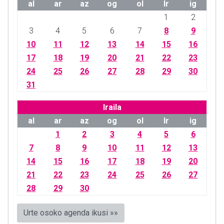
al
ar
az
og
ol
lr
ig
1
2
3
4
5
6
7
8
9
10
11
12
13
14
15
16
17
18
19
20
21
22
23
24
25
26
27
28
29
30
31
Iraila
al
ar
az
og
ol
lr
ig
1
2
3
4
5
6
7
8
9
10
11
12
13
14
15
16
17
18
19
20
21
22
23
24
25
26
27
28
29
30
Urte osoko agenda ikusi »»