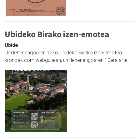
Ubideko Birako izen-emotea
Ubide
Urri lehenengoaren 12ko Ubideko Birako izen-emotea
kronoak.com webgunean, urri lehenengoaren 10era arte.