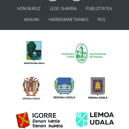
HONI BURUZ
LEGE OHARRA
PUBLIZITATEA
ARAUAK
HARREMANETARAKO
RSS