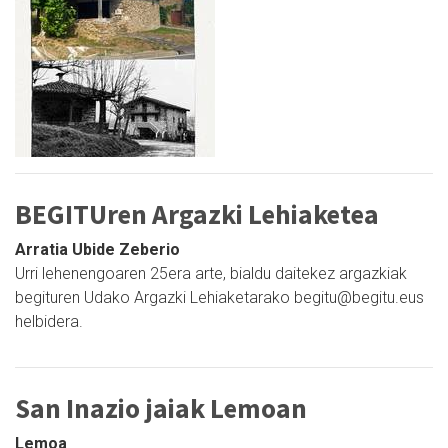
BEGITUren Argazki Lehiaketea
Arratia Ubide Zeberio
Urri lehenengoaren 25era arte, bialdu daitekez argazkiak
begituren Udako Argazki Lehiaketarako begitu@begitu.eus
helbidera.
San Inazio jaiak Lemoan
Lemoa