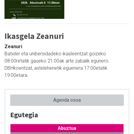
Ikasgela Zeanuri
Zeanuri
Batxiler eta unibersidadeko ikasleentzat goizeko
08:00retatik gaueko 21:00ak arte zabalik egunero.
DBHkoentzat, astelehenetik eguenera 17:00etatik
19:00etara.
Agenda osoa
Egutegia
Abuztua