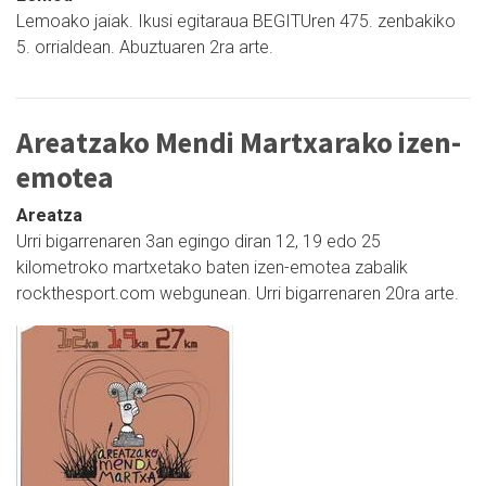
Lemoako jaiak. Ikusi egitaraua BEGITUren 475. zenbakiko
5. orrialdean. Abuztuaren 2ra arte.
Areatzako Mendi Martxarako izen-
emotea
Areatza
Urri bigarrenaren 3an egingo diran 12, 19 edo 25
kilometroko martxetako baten izen-emotea zabalik
rockthesport.com webgunean. Urri bigarrenaren 20ra arte.