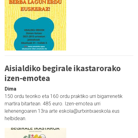
Aisialdiko begirale ikastarorako
izen-emotea
Dima
150 ordu teoriko eta 160 ordu praktiko urri bigarrenetik
martira bitartean. 485 euro. Izen-emotea urri
lehenengoaren 13ra arte eskola@urtxintxaeskola.eus
helbidean.