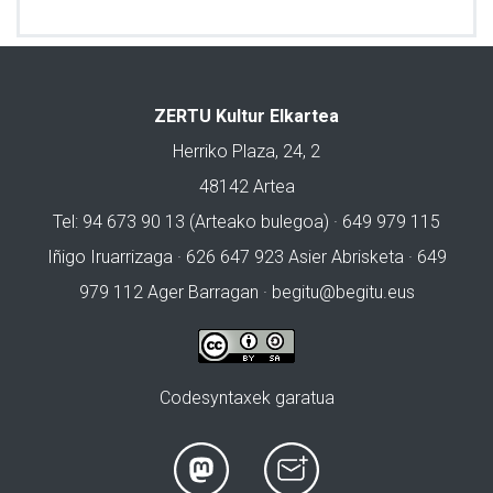
ZERTU Kultur Elkartea
Herriko Plaza, 24, 2
48142 Artea
Tel: 94 673 90 13 (Arteako bulegoa) · 649 979 115
Iñigo Iruarrizaga · 626 647 923 Asier Abrisketa · 649
979 112 Ager Barragan ·
begitu@begitu.eus
Codesyntaxek garatua