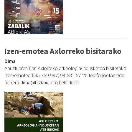
Izen-emotea Axlorreko bisitarako
Dima
Abuztuaren 6an Axlorreko arkeologia-indusketea bisitetako
izen-emotea 685 759 997, 94 631 57 25 telefonoetan edo
harrera.dima@bizkaia.org helbidean.