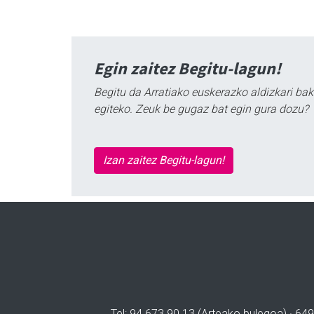
Egin zaitez Begitu-lagun!
Begitu da Arratiako euskerazko aldizkari bak
egiteko. Zeuk be gugaz bat egin gura dozu?
Izan zaitez Begitu-lagun!
Tel: 94 673 90 13 (Arteako bulegoa) · 649