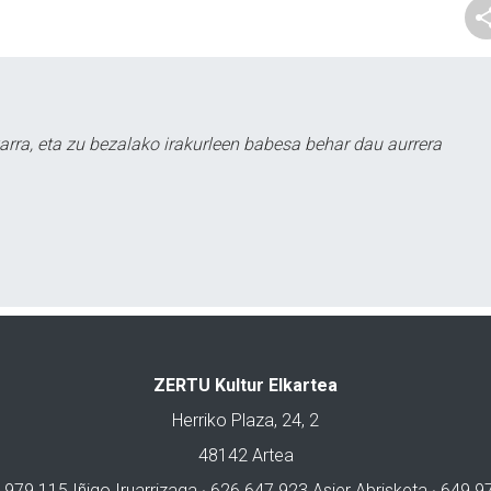
arra, eta zu bezalako irakurleen babesa behar dau aurrera
ZERTU Kultur Elkartea
Herriko Plaza, 24, 2
48142 Artea
 979 115 Iñigo Iruarrizaga · 626 647 923 Asier Abrisketa · 649 