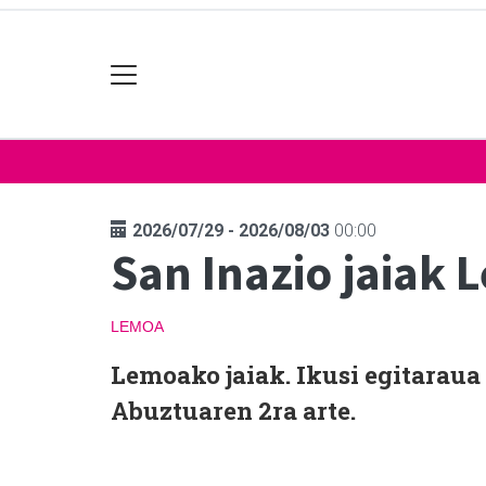
2026/07/29 - 2026/08/03
00:00
San Inazio jaiak
LEMOA
Lemoako jaiak. Ikusi egitaraua
Abuztuaren 2ra arte.