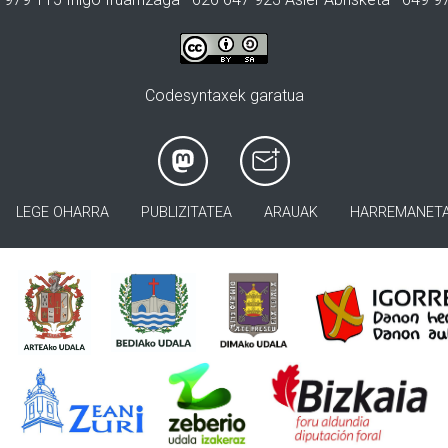
Codesyntaxek garatua
LEGE OHARRA
PUBLIZITATEA
ARAUAK
HARREMANET