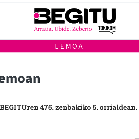
LEMOA
 Lemoan
 BEGITUren 475. zenbakiko 5. orrialdean.