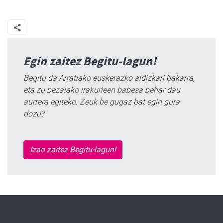
Egin zaitez Begitu-lagun!
Begitu da Arratiako euskerazko aldizkari bakarra,
eta zu bezalako irakurleen babesa behar dau
aurrera egiteko. Zeuk be gugaz bat egin gura
dozu?
Izan zaitez Begitu-lagun!