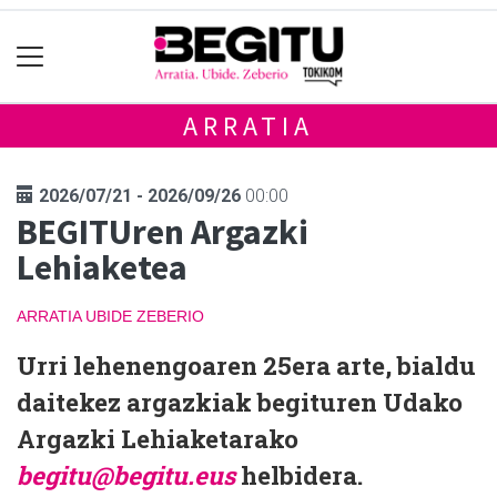
ARRATIA
2026/07/21 - 2026/09/26
00:00
BEGITUren Argazki
Lehiaketea
ARRATIA
UBIDE
ZEBERIO
Urri lehenengoaren 25era arte, bialdu
daitekez argazkiak begituren Udako
Argazki Lehiaketarako
begitu@begitu.eus
helbidera.