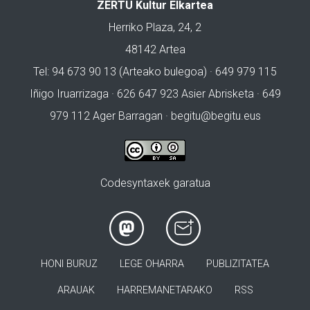
ZERTU Kultur Elkartea
Herriko Plaza, 24, 2
48142 Artea
Tel: 94 673 90 13 (Arteako bulegoa) · 649 979 115
Iñigo Iruarrizaga · 626 647 923 Asier Abrisketa · 649
979 112 Ager Barragan ·
begitu@begitu.eus
Codesyntaxek garatua
HONI BURUZ
LEGE OHARRA
PUBLIZITATEA
ARAUAK
HARREMANETARAKO
RSS