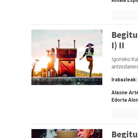
Amaia Espi
Begitu
I) II
Igorreko Ku
antzezlaner
Irabazleak:
Alasne Art
Edorta Alo
Begitu