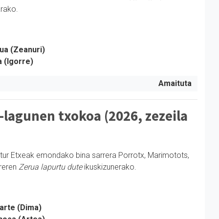
arako.
ua (Zeanuri)
a (Igorre)
Amaituta
-lagunen txokoa (2026, zezeila
ltur Etxeak emondako bina sarrera Porrotx, Marimotots,
reren
Zerua lapurtu dute
ikuskizunerako.
arte (Dima)