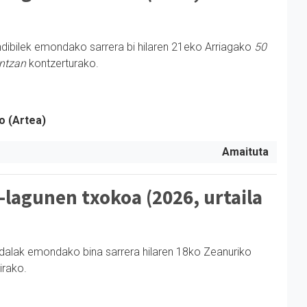
dibilek emondako sarrera bi hilaren 21eko Arriagako
50
intzan
kontzerturako.
o (Artea)
Amaituta
-lagunen txokoa (2026, urtaila
dalak emondako bina sarrera hilaren 18ko Zeanuriko
irako.