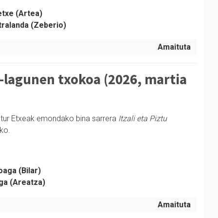
etxe (Artea)
ralanda (Zeberio)
Amaituta
-lagunen txokoa (2026, martia
ltur Etxeak emondako bina sarrera
Itzali eta Piztu
ko.
aga (Bilar)
ga (Areatza)
Amaituta