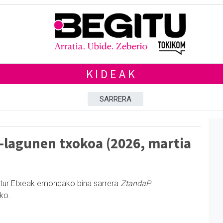
KIDEAK
SARRERA
-lagunen txokoa (2026, martia
ltur Etxeak emondako bina sarrera
ZtandaP
ko.