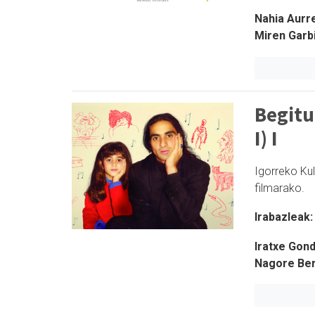
Nahia Aurr
Miren Garb
Begitu
I) I
Igorreko Ku
filmarako.
Irabazleak:
Iratxe Gond
Nagore Ber