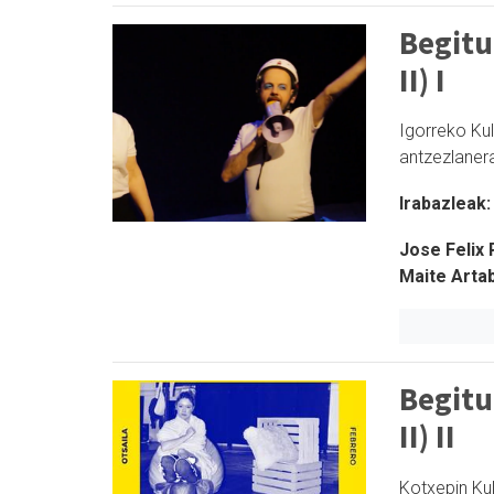
Begitu
II) I
Igorreko Ku
antzezlaner
Irabazleak:
Jose Felix 
Maite Arta
Begitu
II) II
Kotxepin Ku