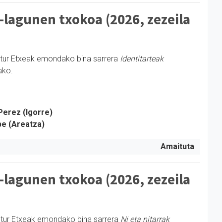
-lagunen txokoa (2026, zezeila
ltur Etxeak emondako bina sarrera
Identitarteak
ako.
Perez (Igorre)
be (Areatza)
Amaituta
-lagunen txokoa (2026, zezeila
ltur Etxeak emondako bina sarrera
Ni eta nitarrak