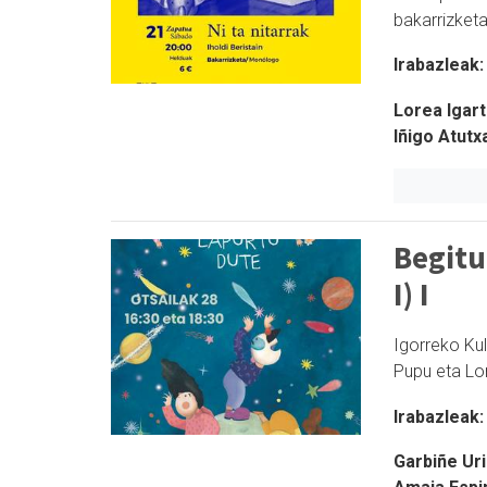
bakarrizket
Irabazleak:
Lorea Igart
Iñigo Atutx
Begitu
I) I
Igorreko Ku
Pupu eta Lo
Irabazleak:
Garbiñe Uri