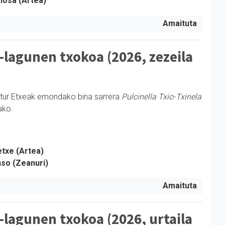
nosa (Artea)
Amaituta
-lagunen txokoa (2026, zezeila
ltur Etxeak emondako bina sarrera
Pulcinella Txio-Txinela
ako.
etxe (Artea)
nso (Zeanuri)
Amaituta
-lagunen txokoa (2026, urtaila