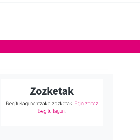
Zozketak
Begitu-lagunentzako zozketak.
Egin zaitez
Begitu-lagun
.