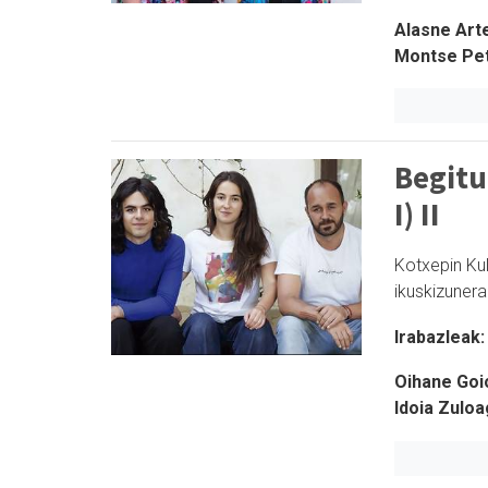
Alasne Art
Montse Pet
Begitu
I) II
Kotxepin Ku
ikuskizunera
Irabazleak:
Oihane Goio
Idoia Zuloa