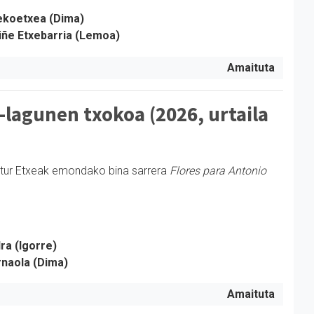
ekoetxea (Dima)
iñe Etxebarria (Lemoa)
Amaituta
-lagunen txokoa (2026, urtaila
ltur Etxeak emondako bina sarrera
Flores para Antonio
ra (Igorre)
naola (Dima)
Amaituta