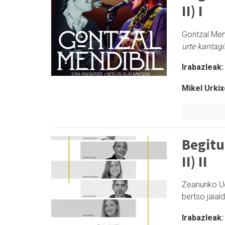
II) I
Gontzal Men
urte kantag
Irabazleak:
Mikel Urkix
Begitu
II) II
Zeanuriko U
bertso jaiald
Irabazleak: