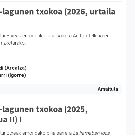
-lagunen txokoa (2026, urtaila
tur Etxeak emondako bina sarrera Antton Telleriaren
rizketarako.
di (Areatza)
rri (Igorre)
Amaituta
-lagunen txokoa (2025,
 II) I
ltur Etxeak emondako bina sarrera
La llamaban loca