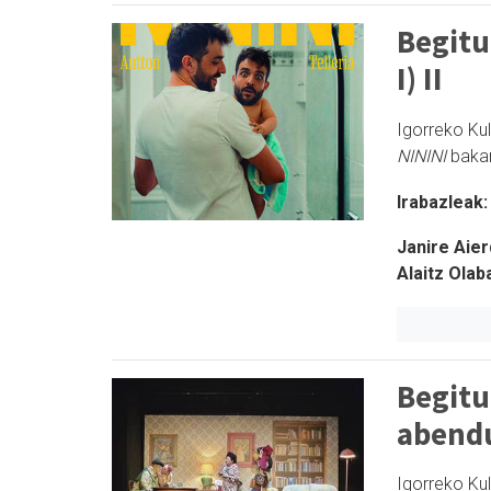
Begitu
I) II
Igorreko Kul
NININI
bakar
Irabazleak:
Janire Aier
Alaitz Olaba
Begitu
abendua
Igorreko Ku