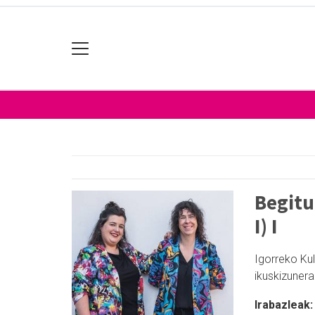
Begitu
I) I
Igorreko Ku
ikuskizunera
Irabazleak: