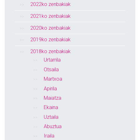
2022ko zenbakiak
2021ko zenbakiak
2020ko zenbakiak
2019ko zenbakiak
2018ko zenbakiak
Urtarrila
Otsaila
Martxoa
Apirila
Maiatza
Ekaina
Uztaila
Abuztua
Iraila