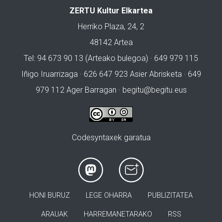
ZERTU Kultur Elkartea
Herriko Plaza, 24, 2
48142 Artea
Tel: 94 673 90 13 (Arteako bulegoa) · 649 979 115
Iñigo Iruarrizaga · 626 647 923 Asier Abrisketa · 649
979 112 Ager Barragan ·
begitu@begitu.eus
Codesyntaxek garatua
HONI BURUZ
LEGE OHARRA
PUBLIZITATEA
ARAUAK
HARREMANETARAKO
RSS