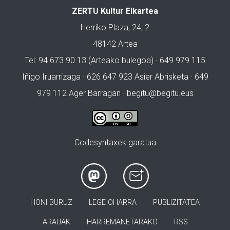
ZERTU Kultur Elkartea
Herriko Plaza, 24, 2
48142 Artea
Tel: 94 673 90 13 (Arteako bulegoa) · 649 979 115
Iñigo Iruarrizaga · 626 647 923 Asier Abrisketa · 649
979 112 Ager Barragan ·
begitu@begitu.eus
Codesyntaxek garatua
HONI BURUZ
LEGE OHARRA
PUBLIZITATEA
ARAUAK
HARREMANETARAKO
RSS