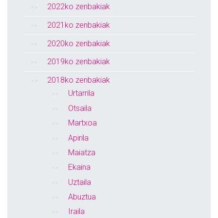
2022ko zenbakiak
2021ko zenbakiak
2020ko zenbakiak
2019ko zenbakiak
2018ko zenbakiak
Urtarrila
Otsaila
Martxoa
Apirila
Maiatza
Ekaina
Uztaila
Abuztua
Iraila