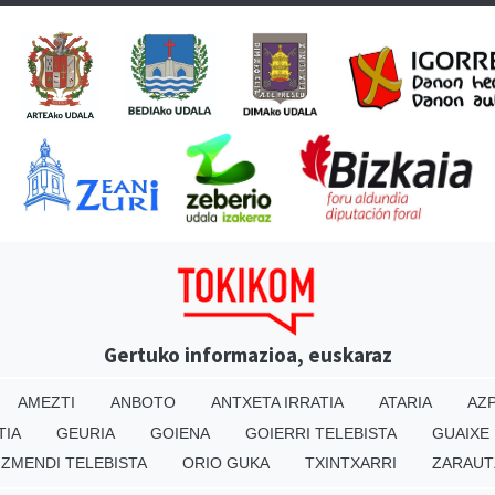
Gertuko informazioa, euskaraz
AMEZTI
ANBOTO
ANTXETA IRRATIA
ATARIA
AZP
TIA
GEURIA
GOIENA
GOIERRI TELEBISTA
GUAIXE
IZMENDI TELEBISTA
ORIO GUKA
TXINTXARRI
ZARAUT