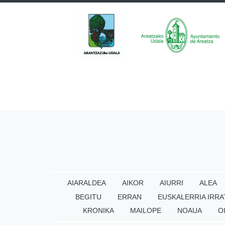
AIARALDEA
AIKOR
AIURRI
ALEA
BEGITU
ERRAN
EUSKALERRIA IRRA
KRONIKA
MAILOPE
NOAUA
O