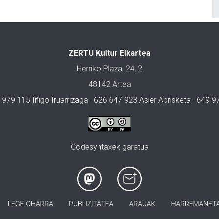
ZERTU Kultur Elkartea
Herriko Plaza, 24, 2
48142 Artea
 979 115 Iñigo Iruarrizaga · 626 647 923 Asier Abrisketa · 649 
Codesyntaxek garatua
LEGE OHARRA
PUBLIZITATEA
ARAUAK
HARREMANET