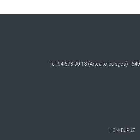
Tel: 94 673 90 13 (Arteako bulegoa) · 649
HONI BURUZ