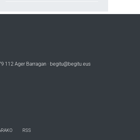
979 112 Ager Barragan ·
begitu@begitu.eus
ARAKO
RSS