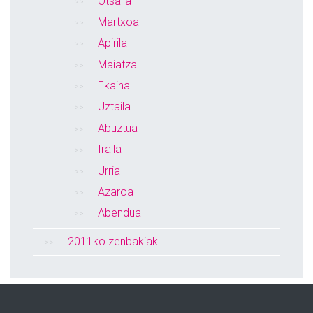
Otsaila
Martxoa
Apirila
Maiatza
Ekaina
Uztaila
Abuztua
Iraila
Urria
Azaroa
Abendua
2011ko zenbakiak