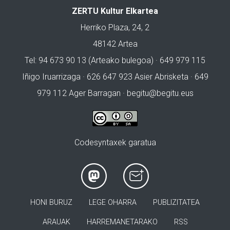
ZERTU Kultur Elkartea
Herriko Plaza, 24, 2
48142 Artea
Tel: 94 673 90 13 (Arteako bulegoa) · 649 979 115
Iñigo Iruarrizaga · 626 647 923 Asier Abrisketa · 649
979 112 Ager Barragan ·
begitu@begitu.eus
Codesyntaxek garatua
HONI BURUZ
LEGE OHARRA
PUBLIZITATEA
ARAUAK
HARREMANETARAKO
RSS