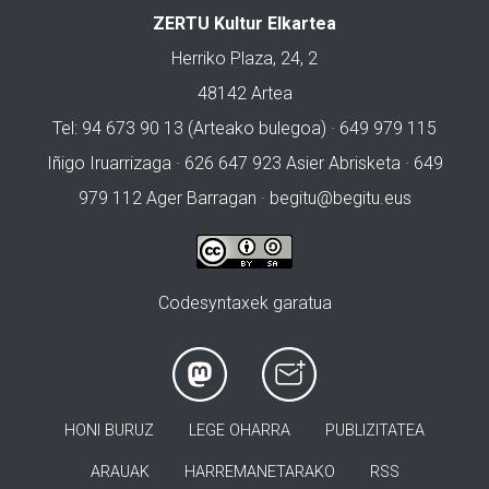
ZERTU Kultur Elkartea
Herriko Plaza, 24, 2
48142 Artea
Tel: 94 673 90 13 (Arteako bulegoa) · 649 979 115
Iñigo Iruarrizaga · 626 647 923 Asier Abrisketa · 649
979 112 Ager Barragan ·
begitu@begitu.eus
Codesyntaxek garatua
HONI BURUZ
LEGE OHARRA
PUBLIZITATEA
ARAUAK
HARREMANETARAKO
RSS