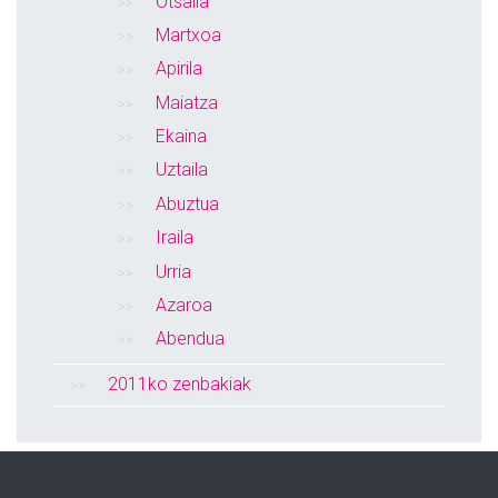
Otsaila
Martxoa
Apirila
Maiatza
Ekaina
Uztaila
Abuztua
Iraila
Urria
Azaroa
Abendua
2011ko zenbakiak