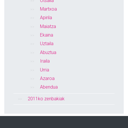
Otsaila
Martxoa
Apirila
Maiatza
Ekaina
Uztaila
Abuztua
Iraila
Urria
Azaroa
Abendua
2011ko zenbakiak