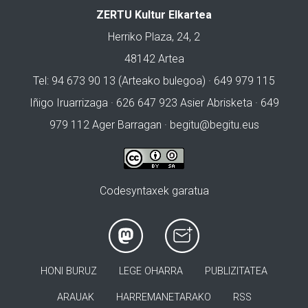
ZERTU Kultur Elkartea
Herriko Plaza, 24, 2
48142 Artea
Tel: 94 673 90 13 (Arteako bulegoa) · 649 979 115
Iñigo Iruarrizaga · 626 647 923 Asier Abrisketa · 649
979 112 Ager Barragan ·
begitu@begitu.eus
Codesyntaxek garatua
HONI BURUZ
LEGE OHARRA
PUBLIZITATEA
ARAUAK
HARREMANETARAKO
RSS