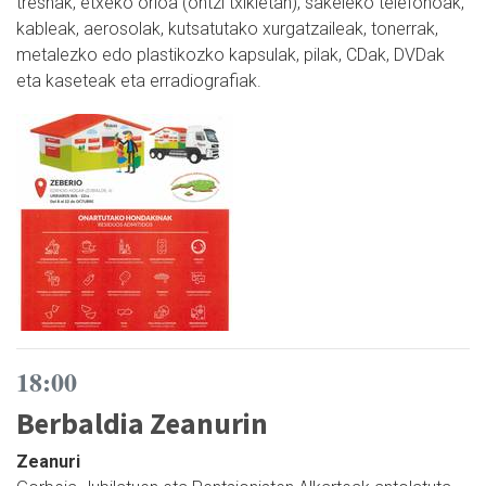
tresnak, etxeko orioa (ontzi txikietan), sakeleko telefonoak,
kableak, aerosolak, kutsatutako xurgatzaileak, tonerrak,
metalezko edo plastikozko kapsulak, pilak, CDak, DVDak
eta kaseteak eta erradiografiak.
18:00
Berbaldia Zeanurin
Zeanuri