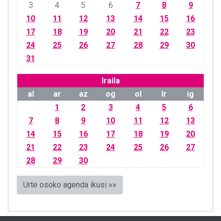
3
4
5
6
7
8
9
10
11
12
13
14
15
16
17
18
19
20
21
22
23
24
25
26
27
28
29
30
31
Iraila
al
ar
az
og
ol
lr
ig
1
2
3
4
5
6
7
8
9
10
11
12
13
14
15
16
17
18
19
20
21
22
23
24
25
26
27
28
29
30
Urte osoko agenda ikusi »»