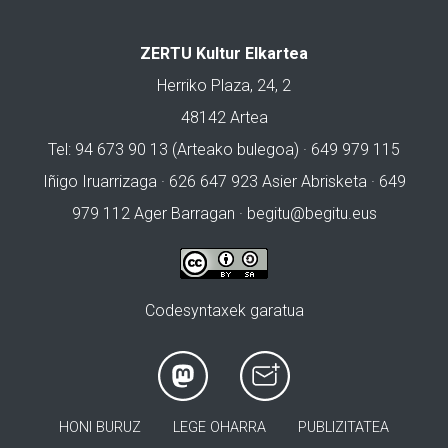
ZERTU Kultur Elkartea
Herriko Plaza, 24, 2
48142 Artea
Tel: 94 673 90 13 (Arteako bulegoa) · 649 979 115
Iñigo Iruarrizaga · 626 647 923 Asier Abrisketa · 649
979 112 Ager Barragan ·
begitu@begitu.eus
Codesyntaxek garatua
HONI BURUZ
LEGE OHARRA
PUBLIZITATEA