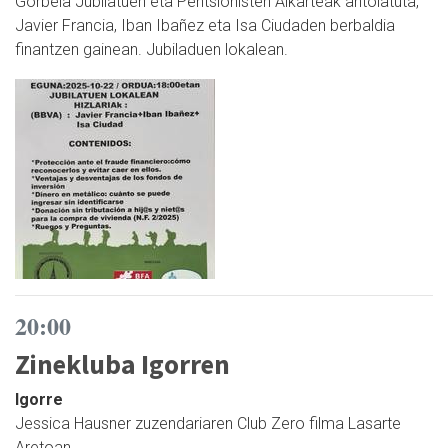
Gorbeia Jubilatuen eta Pentsionisten Alkarteak antolatuta,
Javier Francia, Iban Ibañez eta Isa Ciudaden berbaldia
finantzen gainean. Jubiladuen lokalean.
20:00
Zinekluba Igorren
Igorre
Jessica Hausner zuzendariaren Club Zero filma Lasarte
Aretoan.