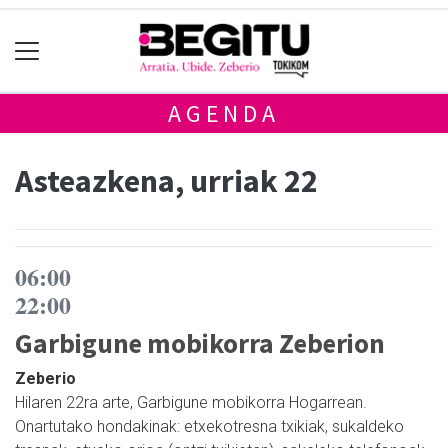
AGENDA
Asteazkena, urriak 22
06:00
22:00
Garbigune mobikorra Zeberion
Zeberio
Hilaren 22ra arte, Garbigune mobikorra Hogarrean.
Onartutako hondakinak: etxekotresna txikiak, sukaldeko