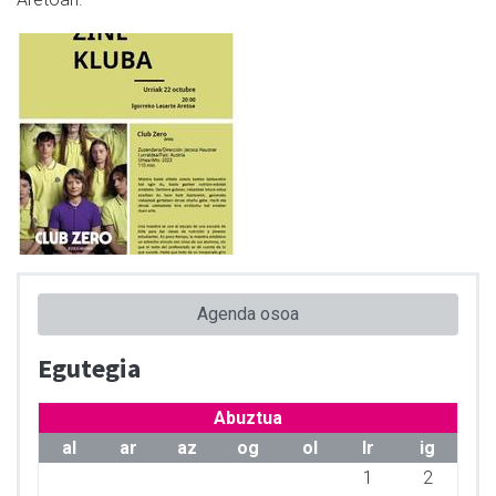
Agenda osoa
Egutegia
Abuztua
al
ar
az
og
ol
lr
ig
1
2