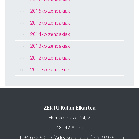
2016ko zenbakiak
2015ko zenbakiak
2014ko zenbakiak
2013ko zenbakiak
2012ko zenbakiak
2011ko zenbakiak
ZERTU Kultur Elkartea
Herriko Plaza, 24, 2
48142 Artea
Tel: 94 673 90 13 (Arteako bulegoa) · 649 979 115