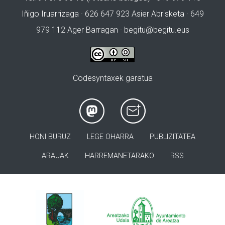
Iñigo Iruarrizaga · 626 647 923 Asier Abrisketa · 649
979 112 Ager Barragan ·
begitu@begitu.eus
Codesyntaxek garatua
HONI BURUZ
LEGE OHARRA
PUBLIZITATEA
ARAUAK
HARREMANETARAKO
RSS