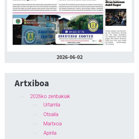
2026-06-02
Artxiboa
2026ko zenbakiak
Urtarrila
Otsaila
Martxoa
Apirila