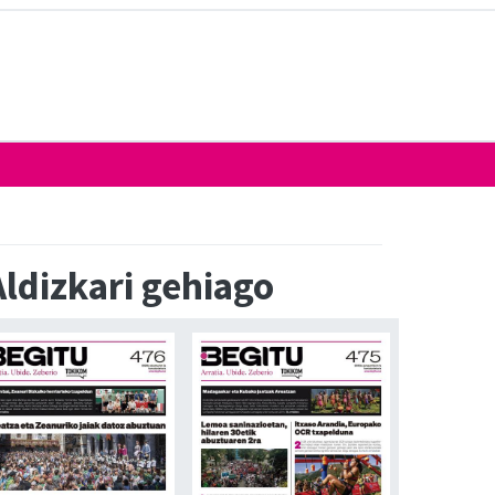
Aldizkari gehiago