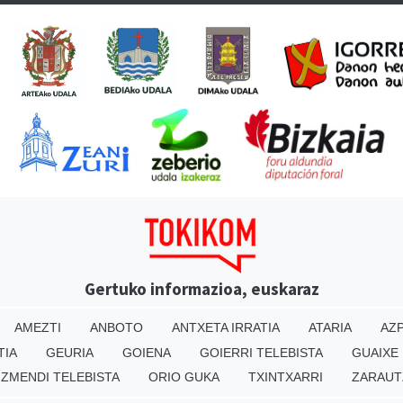
Gertuko informazioa, euskaraz
AMEZTI
ANBOTO
ANTXETA IRRATIA
ATARIA
AZP
TIA
GEURIA
GOIENA
GOIERRI TELEBISTA
GUAIXE
IZMENDI TELEBISTA
ORIO GUKA
TXINTXARRI
ZARAUT