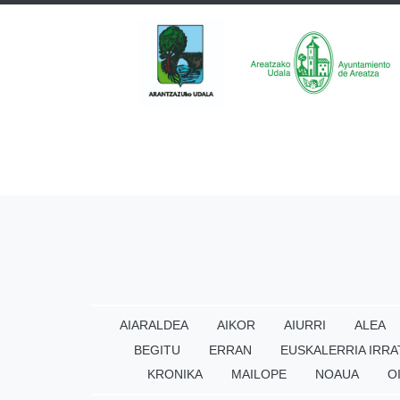
AIARALDEA
AIKOR
AIURRI
ALEA
BEGITU
ERRAN
EUSKALERRIA IRRA
KRONIKA
MAILOPE
NOAUA
O