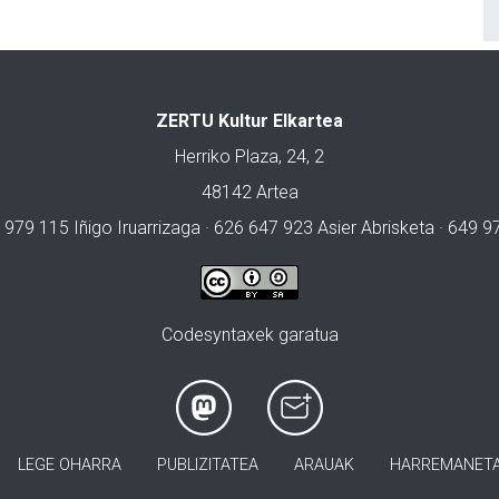
ZERTU Kultur Elkartea
Herriko Plaza, 24, 2
48142 Artea
 979 115 Iñigo Iruarrizaga · 626 647 923 Asier Abrisketa · 649 
Codesyntaxek garatua
LEGE OHARRA
PUBLIZITATEA
ARAUAK
HARREMANET