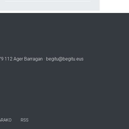
979 112 Ager Barragan ·
begitu@begitu.eus
ARAKO
RSS