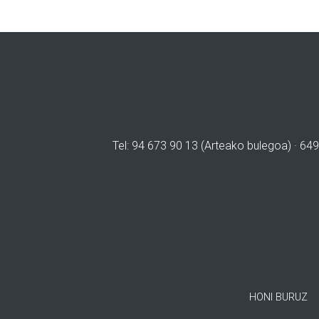
Tel: 94 673 90 13 (Arteako bulegoa) · 649
HONI BURUZ