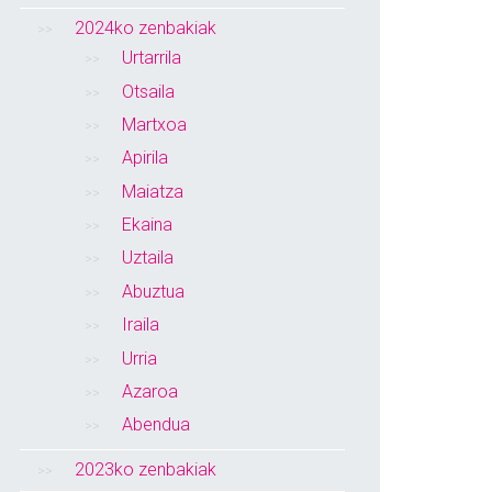
2024ko zenbakiak
Urtarrila
Otsaila
Martxoa
Apirila
Maiatza
Ekaina
Uztaila
Abuztua
Iraila
Urria
Azaroa
Abendua
2023ko zenbakiak