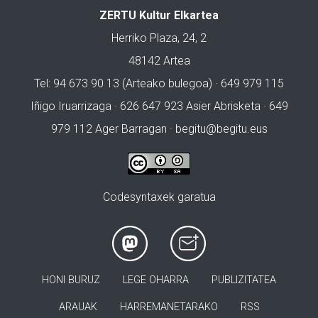
ZERTU Kultur Elkartea
Herriko Plaza, 24, 2
48142 Artea
Tel: 94 673 90 13 (Arteako bulegoa) · 649 979 115
Iñigo Iruarrizaga · 626 647 923 Asier Abrisketa · 649
979 112 Ager Barragan ·
begitu@begitu.eus
Codesyntaxek garatua
HONI BURUZ
LEGE OHARRA
PUBLIZITATEA
ARAUAK
HARREMANETARAKO
RSS