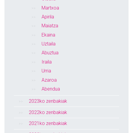
Martxoa
Apirila
Maiatza
Ekaina
Uztaila
Abuztua
Iraila
Urria
Azaroa
Abendua
2023ko zenbakiak
2022ko zenbakiak
2021ko zenbakiak