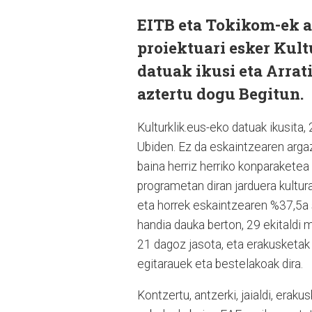
EITB eta Tokikom-ek a
proiektuari esker Kult
datuak ikusi eta Arrat
aztertu dogu Begitun.
Kulturklik.eus-eko datuak ikusita,
Ubiden. Ez da eskaintzearen argazk
baina herriz herriko konparaketea
programetan diran jarduera kultur
eta horrek eskaintzearen %37,5a 
handia dauka berton, 29 ekitaldi m
21 dagoz jasota, eta erakusketak 
egitarauek eta bestelakoak dira.
Kontzertu, antzerki, jaialdi, erak