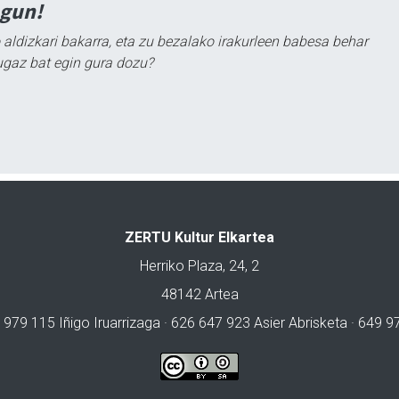
agun!
 aldizkari bakarra, eta zu bezalako irakurleen babesa behar
ugaz bat egin gura dozu?
ZERTU Kultur Elkartea
Herriko Plaza, 24, 2
48142 Artea
 979 115 Iñigo Iruarrizaga · 626 647 923 Asier Abrisketa · 649 