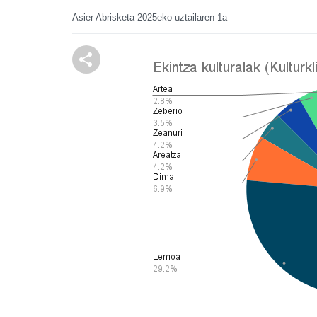
Asier Abrisketa
2025eko uztailaren 1a