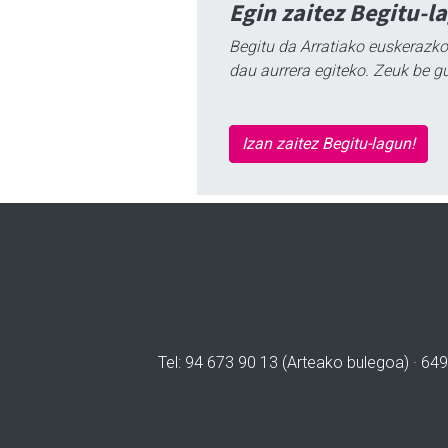
Egin zaitez Begitu-l
Begitu da Arratiako euskerazko
dau aurrera egiteko. Zeuk be g
Izan zaitez Begitu-lagun!
Tel: 94 673 90 13 (Arteako bulegoa) · 649