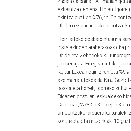
zabala da baina EAE mailan gerta
eskaintza gehiena. Holan, Igorre
ekintza guztien %76,4a. Gainontze
Ubiden ez zan inolako ekintzarik e
Herri arteko desbardintasuna sano
instalazinoen araberakoak dira pro
Ubide eta Zeberioko kultur progra
jardueragaz. Erregistrautako jard
Kultur Etxean egin ziran eta %5,9
azpimarratutekoa da Kiñu Gaztetxe
jasota eta honek, Igorreko kultu
Bigarren postuan, eskualdeko biga
Gehienak, %78,5a Kotxepin Kultu
umeentzako jarduera kulturalek 
kontaketa eta antzerkiak, 10 guzt