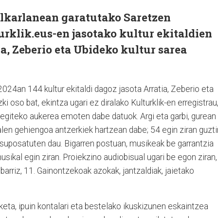
lkarlanean garatutako Saretzen
urklik.eus-en jasotako kultur ekitaldien
ia, Zeberio eta Ubideko kultur sarea
 2024an 144 kultur ekitaldi dagoz jasota Arratia, Zeberio eta
i oso bat, ekintza ugari ez diralako Kulturklik-en erregistrau
 egiteko aukerea emoten dabe datuok. Argi eta garbi, gurean
alen gehiengoa antzerkiek hartzean dabe; 54 egin ziran guzti
suposatuten dau. Bigarren postuan, musikeak be garrantzia
usikal egin ziran. Proiekzino audiobisual ugari be egon ziran,
barriz, 11. Gainontzekoak azokak, jantzaldiak, jaietako
usketa, ipuin kontalari eta bestelako ikuskizunen eskaintzea