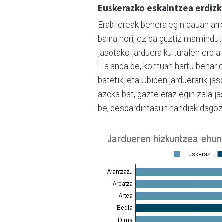
Euskerazko eskaintzea erdiz
Erabilereak behera egin dauan arr
baina hori, ez da guztiz mamindute
jasotako jarduera kulturalen erdi
Halanda be, kontuan hartu behar d
batetik, eta Ubiden jarduerarik ja
azoka bat, gazteleraz egin zala 
be, desbardintasun handiak dagoz