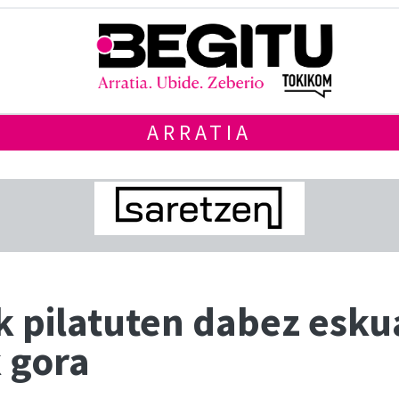
ARRATIA
k pilatuten dabez esku
 gora