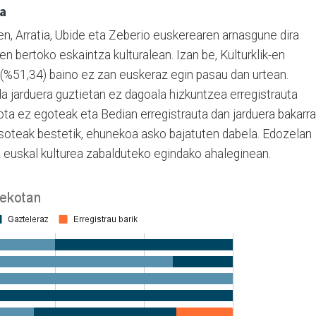
ka
en, Arratia, Ubide eta Zeberio euskerearen arnasgune dira
n bertoko eskaintza kulturalean. Izan be, Kulturklik-en
a (%51,34) baino ez zan euskeraz egin pasau dan urtean.
a jarduera guztietan ez dagoala hizkuntzea erregistrauta
sota ez egoteak eta Bedian erregistrauta dan jarduera bakarra
jasoteak bestetik, ehunekoa asko bajatuten dabela. Edozelan
 euskal kulturea zabalduteko egindako ahaleginean.