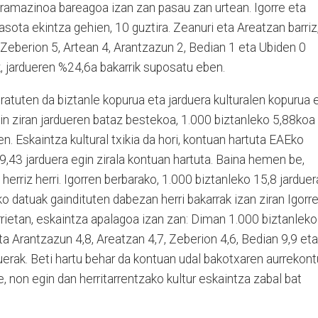
gramazinoa bareagoa izan zan pasau zan urtean. Igorre eta
ota ekintza gehien, 10 guztira. Zeanuri eta Areatzan barriz
Zeberion 5, Artean 4, Arantzazun 2, Bedian 1 eta Ubiden 0
k, jardueren %24,6a bakarrik suposatu eben.
eratuten da biztanle kopurua eta jarduera kulturalen kopurua 
gin ziran jardueren bataz bestekoa, 1.000 biztanleko 5,88koa
en. Eskaintza kultural txikia da hori, kontuan hartuta EAEko
,43 jarduera egin zirala kontuan hartuta. Baina hemen be,
 herriz herri. Igorren berbarako, 1.000 biztanleko 15,8 jarduer
o datuak gaindituten dabezan herri bakarrak izan ziran Igorr
ietan, eskaintza apalagoa izan zan: Diman 1.000 biztanleko
eta Arantzazun 4,8, Areatzan 4,7, Zeberion 4,6, Bedian 9,9 eta
duerak. Beti hartu behar da kontuan udal bakotxaren aurrekon
 non egin dan herritarrentzako kultur eskaintza zabal bat