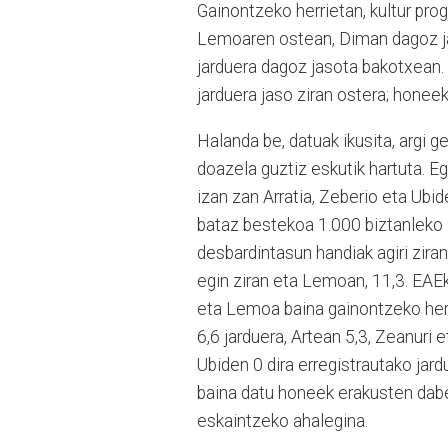
Gainontzeko herrietan, kultur pro
Lemoaren ostean, Diman dagoz jas
jarduera dagoz jasota bakotxean. 
jarduera jaso ziran ostera; honee
Halanda be, datuak ikusita, argi g
doazela guztiz eskutik hartuta. E
izan zan Arratia, Zeberio eta Ubid
bataz bestekoa 1.000 biztanleko 9
desbardintasun handiak agiri ziran
egin ziran eta Lemoan, 11,3. EAEk
eta Lemoa baina gainontzeko herr
6,6 jarduera, Artean 5,3, Zeanuri 
Ubiden 0 dira erregistrautako jar
baina datu honeek erakusten dabe,
eskaintzeko ahalegina.