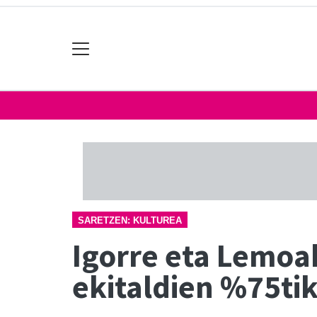
SARETZEN: KULTUREA
Igorre eta Lemoa
ekitaldien %75tik