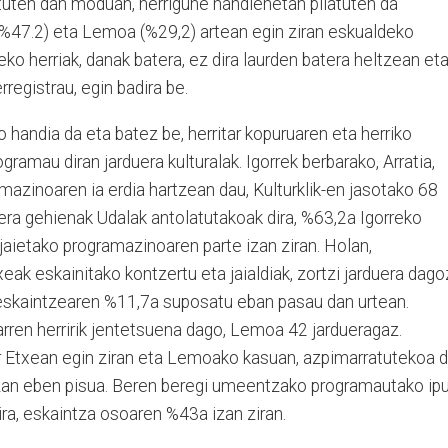
tuten dan moduan, herrigune handienetan pilatuten da
 (%47.2) eta Lemoa (%29,2) artean egin ziran eskualdeko
ko herriak, danak batera, ez dira laurden batera heltzean et
rregistrau, egin badira be.
 handia da eta batez be, herritar kopuruaren eta herriko
gramau diran jarduera kulturalak. Igorrek berbarako, Arratia,
mazinoaren ia erdia hartzean dau, Kulturklik-en jasotako 68
uera gehienak Udalak antolatutakoak dira, %63,2a Igorreko
 jaietako programazinoaren parte izan ziran. Holan,
ak eskainitako kontzertu eta jaialdiak, zortzi jarduera dago
r eskaintzearen %11,7a suposatu eban pasau dan urtean.
rren herririk jentetsuena dago, Lemoa 42 jardueragaz.
r Etxean egin ziran eta Lemoako kasuan, azpimarratutekoa 
izan eben pisua. Beren beregi umeentzako programautako ipu
ira, eskaintza osoaren %43a izan ziran.