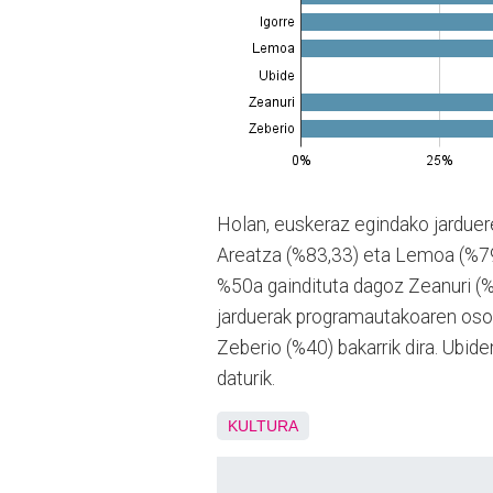
Holan, euskeraz egindako jarduer
Areatza (%83,33) eta Lemoa (%79,
%50a gaindituta dagoz Zeanuri (%
jarduerak programautakoaren osoar
Zeberio (%40) bakarrik dira. Ubide
daturik.
KULTURA