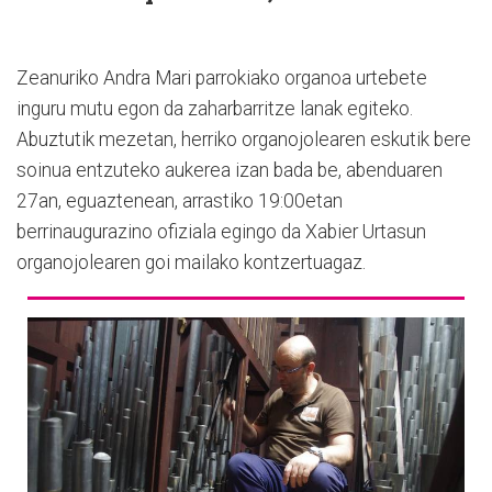
Zeanuriko Andra Mari parrokiako organoa urtebete
inguru mutu egon da zaharbarritze lanak egiteko.
Abuztutik mezetan, herriko organojolearen eskutik bere
soinua entzuteko aukerea izan bada be, abenduaren
27an, eguaztenean, arrastiko 19:00etan
berrinaugurazino ofiziala egingo da Xabier Urtasun
organojolearen goi mailako kontzertuagaz.