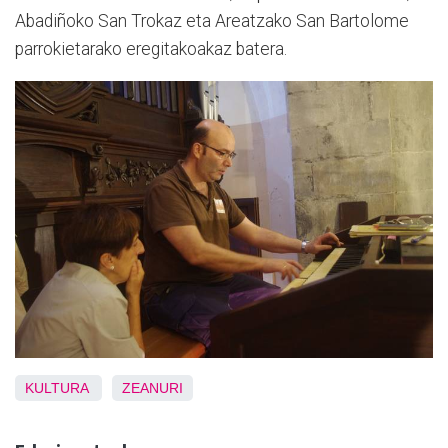
Abadiñoko San Trokaz eta Areatzako San Bartolome
parrokietarako eregitakoakaz batera.
KULTURA
ZEANURI