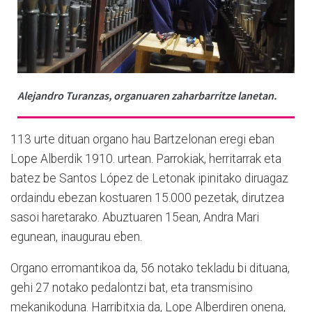
Alejandro Turanzas, organuaren zaharbarritze lanetan.
113 urte dituan organo hau Bartzelonan eregi eban
Lope Alberdik 1910. urtean. Parrokiak, herritarrak eta
batez be Santos López de Letonak ipinitako diruagaz
ordaindu ebezan kostuaren 15.000 pezetak, dirutzea
sasoi haretarako. Abuztuaren 15ean, Andra Mari
egunean, inaugurau eben.
Organo erromantikoa da, 56 notako tekladu bi dituana,
gehi 27 notako pedalontzi bat, eta transmisino
mekanikoduna. Harribitxia da, Lope Alberdiren onena,