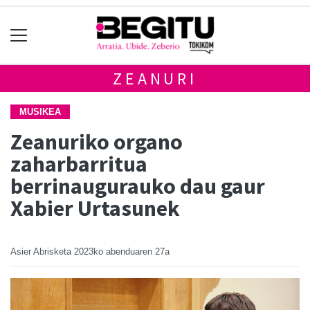
ZEANURI
MUSIKEA
Zeanuriko organo
zaharbarritua
berrinaugurauko dau gaur
Xabier Urtasunek
Asier Abrisketa
2023ko abenduaren 27a