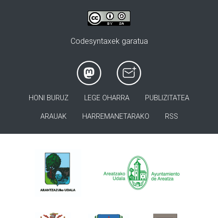
Codesyntaxek garatua
HONI BURUZ
LEGE OHARRA
PUBLIZITATEA
ARAUAK
HARREMANETARAKO
RSS