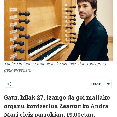
Xabier Uretasun organujoleak eskainiko dau kontzertua
gaur arrastian.
Entzun
Gaur, hilak 27, izango da goi mailako
organu kontzertua Zeanuriko Andra
Mari eleiz parrokian, 19:00etan.