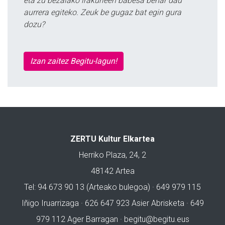
eta zu bezalako irakurleen babesa behar dau
aurrera egiteko. Zeuk be gugaz bat egin gura
dozu?
Izan zaitez Begitu-lagun!
ZERTU Kultur Elkartea
Herriko Plaza, 24, 2
48142 Artea
Tel: 94 673 90 13 (Arteako bulegoa) · 649 979 115
Iñigo Iruarrizaga · 626 647 923 Asier Abrisketa · 649
979 112 Ager Barragan ·
begitu@begitu.eus