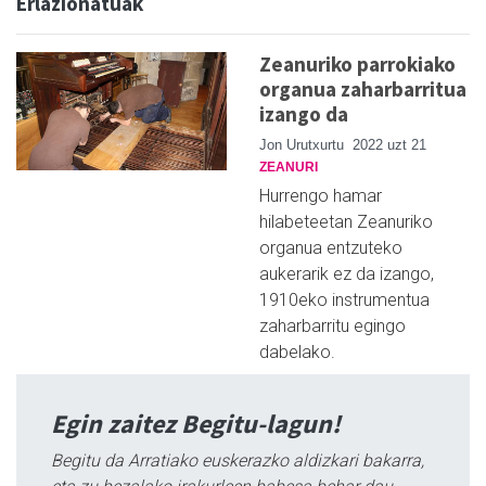
Erlazionatuak
Zeanuriko parrokiako
organua zaharbarritua
izango da
Jon Urutxurtu
2022 uzt 21
ZEANURI
Hurrengo hamar
hilabeteetan Zeanuriko
organua entzuteko
aukerarik ez da izango,
1910eko instrumentua
zaharbarritu egingo
dabelako.
Egin zaitez Begitu-lagun!
Begitu da Arratiako euskerazko aldizkari bakarra,