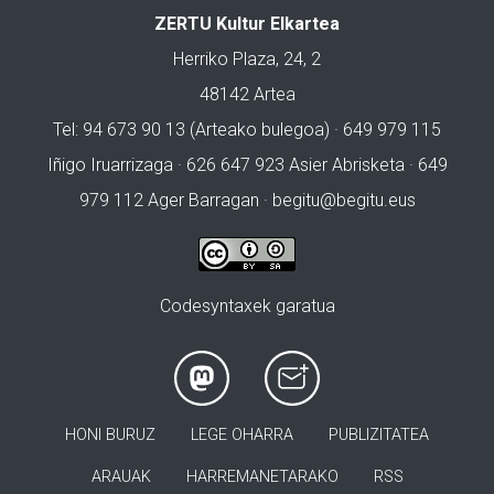
ZERTU Kultur Elkartea
Herriko Plaza, 24, 2
48142 Artea
Tel: 94 673 90 13 (Arteako bulegoa) · 649 979 115
Iñigo Iruarrizaga · 626 647 923 Asier Abrisketa · 649
979 112 Ager Barragan ·
begitu@begitu.eus
Codesyntaxek garatua
HONI BURUZ
LEGE OHARRA
PUBLIZITATEA
ARAUAK
HARREMANETARAKO
RSS