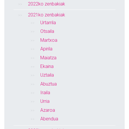
2022ko zenbakiak
2021ko zenbakiak
Urtarrila
Otsaila
Martxoa
Apirila
Maiatza
Ekaina
Uztaila
Abuztua
Iraila
Urria
Azaroa
Abendua