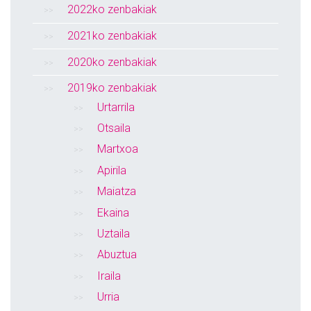
2022ko zenbakiak
2021ko zenbakiak
2020ko zenbakiak
2019ko zenbakiak
Urtarrila
Otsaila
Martxoa
Apirila
Maiatza
Ekaina
Uztaila
Abuztua
Iraila
Urria