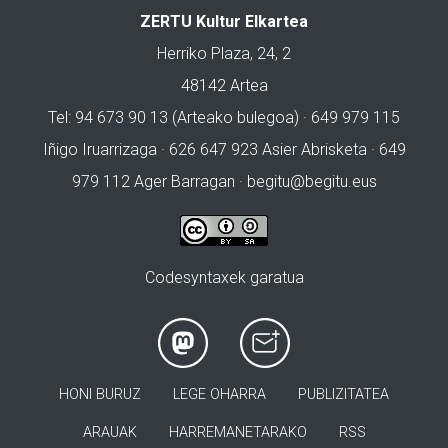
ZERTU Kultur Elkartea
Herriko Plaza, 24, 2
48142 Artea
Tel: 94 673 90 13 (Arteako bulegoa) · 649 979 115
Iñigo Iruarrizaga · 626 647 923 Asier Abrisketa · 649
979 112 Ager Barragan ·
begitu@begitu.eus
Codesyntaxek garatua
HONI BURUZ
LEGE OHARRA
PUBLIZITATEA
ARAUAK
HARREMANETARAKO
RSS