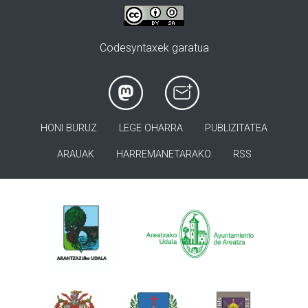
Codesyntaxek garatua
HONI BURUZ
LEGE OHARRA
PUBLIZITATEA
ARAUAK
HARREMANETARAKO
RSS