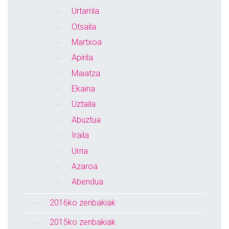
Urtarrila
Otsaila
Martxoa
Apirila
Maiatza
Ekaina
Uztaila
Abuztua
Iraila
Urria
Azaroa
Abendua
2016ko zenbakiak
2015ko zenbakiak