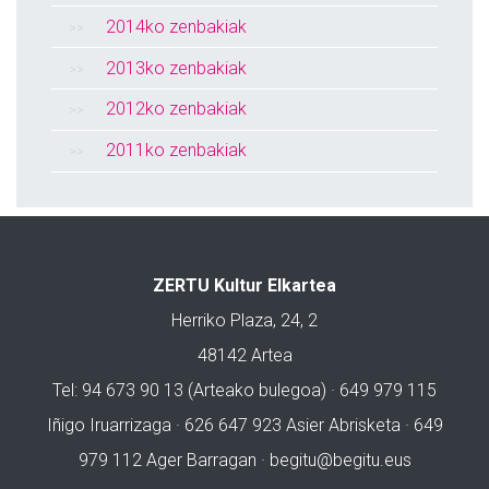
2014ko zenbakiak
2013ko zenbakiak
2012ko zenbakiak
2011ko zenbakiak
ZERTU Kultur Elkartea
Herriko Plaza, 24, 2
48142 Artea
Tel: 94 673 90 13 (Arteako bulegoa) · 649 979 115
Iñigo Iruarrizaga · 626 647 923 Asier Abrisketa · 649
979 112 Ager Barragan ·
begitu@begitu.eus