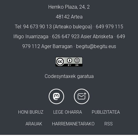
Herriko Plaza, 24, 2
48142 Artea
Tel: 94 673 90 13 (Arteako bulegoa) · 649 979 115
Iñigo Iruarrizaga · 626 647 923 Asier Abrisketa · 649
979 112 Ager Barragan ·
begitu@begitu.eus
Codesyntaxek garatua
HONI BURUZ
LEGE OHARRA
PUBLIZITATEA
ARAUAK
HARREMANETARAKO
RSS