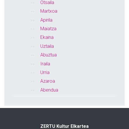
Otsaila
Martxoa
Apirila
Maiatza
Ekaina
Uztaila
Abuztua
Iraila
Urria
Azaroa
Abendua
ZERTU Kultur Elkartea