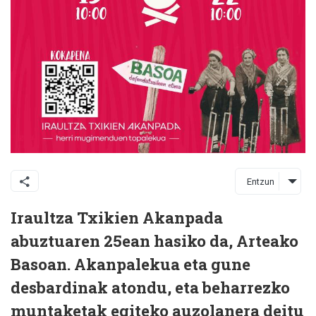
Entzun
Iraultza Txikien Akanpada
abuztuaren 25ean hasiko da, Arteako
Basoan. Akanpalekua eta gune
desbardinak atondu, eta beharrezko
muntaketak egiteko auzolanera deitu