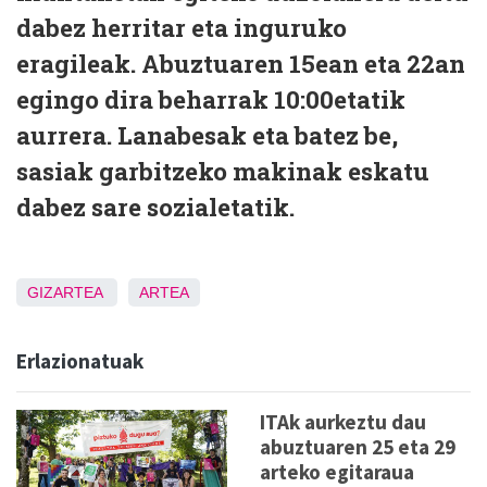
dabez herritar eta inguruko
eragileak. Abuztuaren 15ean eta 22an
egingo dira beharrak 10:00etatik
aurrera. Lanabesak eta batez be,
sasiak garbitzeko makinak eskatu
dabez sare sozialetatik.
GIZARTEA
ARTEA
Erlazionatuak
ITAk aurkeztu dau
abuztuaren 25 eta 29
arteko egitaraua