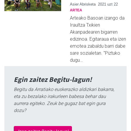
Asier Abrisketa
2021 uzt 22
ARTEA
Arteako Basoan izango da
Iraultza Txikien
Akanpadearen bigarren
edizinoa. Egitaraua eta izen
emotea zabaldu barri dabe
sare sozialetan. "Piztuko
dugu…
Egin zaitez Begitu-lagun!
Begitu da Arratiako euskerazko aldizkari bakarra,
eta zu bezalako irakurleen babesa behar dau
aurrera egiteko. Zeuk be gugaz bat egin gura
dozu?