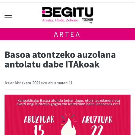
ARTEA
Basoa atontzeko auzolana
antolatu dabe ITAkoak
Asier Abrisketa
2021eko abuztuaren 11