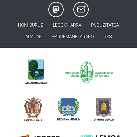
HONI BURUZ
LEGE OHARRA
PUBLIZITATEA
ARAUAK
HARREMANETARAKO
RSS