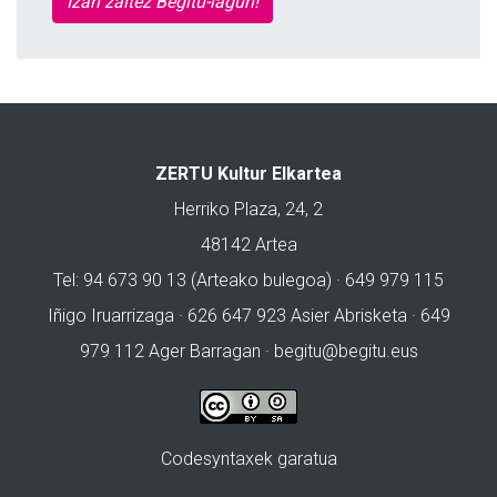
Izan zaitez Begitu-lagun!
ZERTU Kultur Elkartea
Herriko Plaza, 24, 2
48142 Artea
Tel: 94 673 90 13 (Arteako bulegoa) · 649 979 115
Iñigo Iruarrizaga · 626 647 923 Asier Abrisketa · 649
979 112 Ager Barragan ·
begitu@begitu.eus
Codesyntaxek garatua