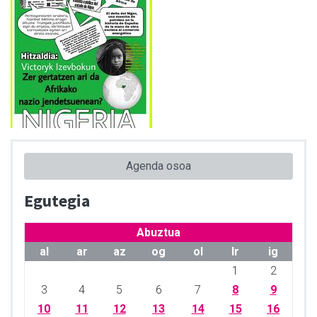
Agenda osoa
Egutegia
Abuztua
al
ar
az
og
ol
lr
ig
1
2
3
4
5
6
7
8
9
10
11
12
13
14
15
16