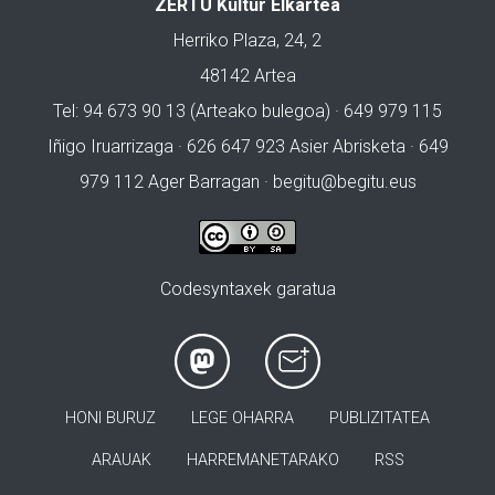
ZERTU Kultur Elkartea
Herriko Plaza, 24, 2
48142 Artea
Tel: 94 673 90 13 (Arteako bulegoa) · 649 979 115
Iñigo Iruarrizaga · 626 647 923 Asier Abrisketa · 649
979 112 Ager Barragan ·
begitu@begitu.eus
Codesyntaxek garatua
HONI BURUZ
LEGE OHARRA
PUBLIZITATEA
ARAUAK
HARREMANETARAKO
RSS