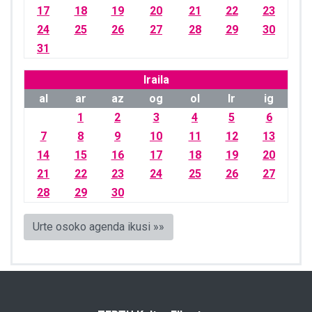
17
18
19
20
21
22
23
24
25
26
27
28
29
30
31
Iraila
al
ar
az
og
ol
lr
ig
1
2
3
4
5
6
7
8
9
10
11
12
13
14
15
16
17
18
19
20
21
22
23
24
25
26
27
28
29
30
Urte osoko agenda ikusi »»