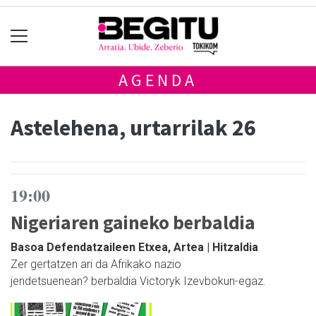
AGENDA
Astelehena, urtarrilak 26
19:00
Nigeriaren gaineko berbaldia
Basoa Defendatzaileen Etxea, Artea | Hitzaldia
Zer gertatzen ari da Afrikako nazio
jendetsuenean? berbaldia Victoryk Izevbokun-egaz.