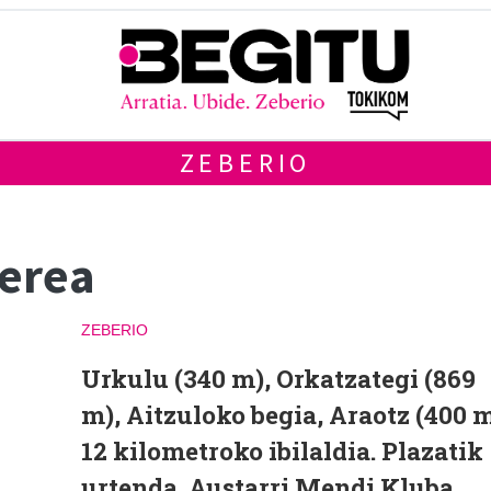
ZEBERIO
kerea
ZEBERIO
Urkulu (340 m), Orkatzategi (869
m), Aitzuloko begia, Araotz (400 
12 kilometroko ibilaldia. Plazatik
urtenda. Austarri Mendi Kluba.