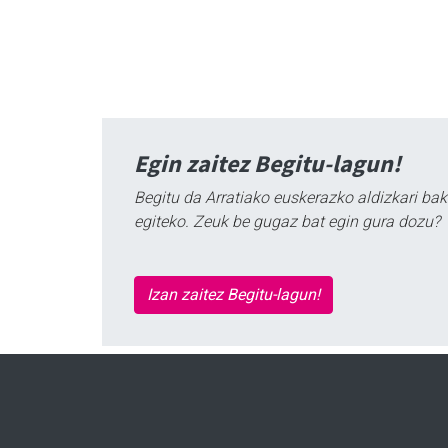
Egin zaitez Begitu-lagun!
Begitu da Arratiako euskerazko aldizkari bak
egiteko. Zeuk be gugaz bat egin gura dozu?
Izan zaitez Begitu-lagun!