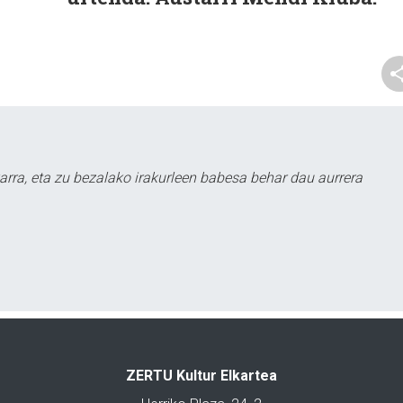
arra, eta zu bezalako irakurleen babesa behar dau aurrera
ZERTU Kultur Elkartea