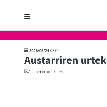
2026/05/24
08:00
Austarriren urte