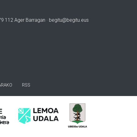
979 112 Ager Barragan ·
begitu@begitu.eus
ARAKO
RSS