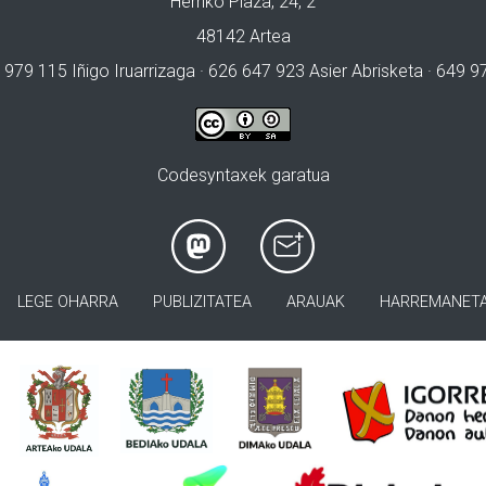
Herriko Plaza, 24, 2
48142 Artea
 979 115 Iñigo Iruarrizaga · 626 647 923 Asier Abrisketa · 649 
Codesyntaxek garatua
LEGE OHARRA
PUBLIZITATEA
ARAUAK
HARREMANET