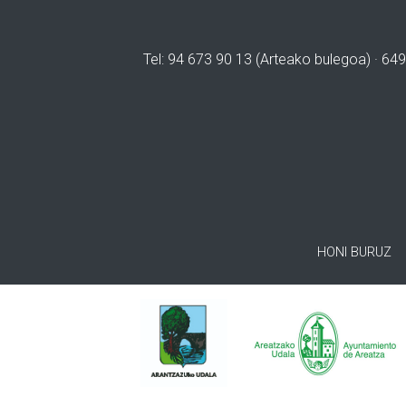
Tel: 94 673 90 13 (Arteako bulegoa) · 649
HONI BURUZ