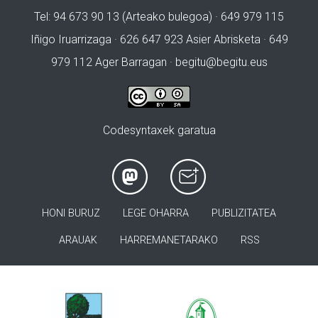
Tel: 94 673 90 13 (Arteako bulegoa) · 649 979 115
Iñigo Iruarrizaga · 626 647 923 Asier Abrisketa · 649
979 112 Ager Barragan ·
begitu@begitu.eus
Codesyntaxek garatua
HONI BURUZ
LEGE OHARRA
PUBLIZITATEA
ARAUAK
HARREMANETARAKO
RSS