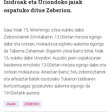
Isidroak eta Uriondoko jaiak
ospatuko ditue Zeberion.
Gaur, hilak 15, lehenengo zitea eukiko dabe
Zeberiotarrek Ermitabarrin. 13:00etan mezea egingo
dabe eta ostean, mokautxoa egiteko aukerea egongo
da Taberna Zaharrean. Bigarren zitea barriz bihar, hilak
16, eukiko dabe Uriondon. Auzoko jaien ospakizunari
hasikerea emoteko 13:00etan mezea egingo dabe eta
ostean mokautxoa. Arrastian barriz, hiru zeberioztarrek
eta arteaztar batek osotutako Tukanon taldearen
kontzertuagaz gozatuteko aukerea egongo da
19:00etatik aurrera.
JAIAK
ZEBERIO