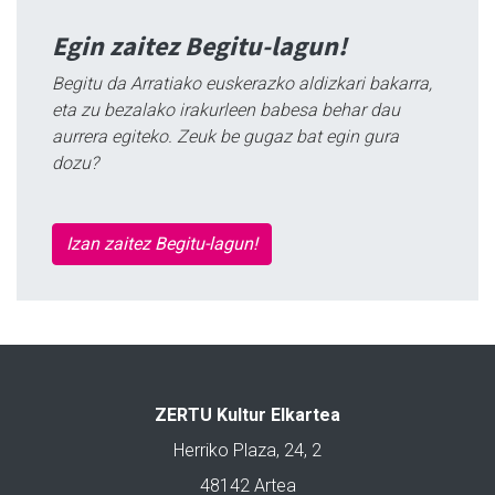
Egin zaitez Begitu-lagun!
Begitu da Arratiako euskerazko aldizkari bakarra,
eta zu bezalako irakurleen babesa behar dau
aurrera egiteko. Zeuk be gugaz bat egin gura
dozu?
Izan zaitez Begitu-lagun!
ZERTU Kultur Elkartea
Herriko Plaza, 24, 2
48142 Artea