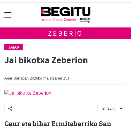
ZEBERIO
JAIAK
Jai bikotxa Zeberion
Ager Barragan
2026ko maiatzaren 15a
Entzun
Gaur eta bihar Ermitabarriko San