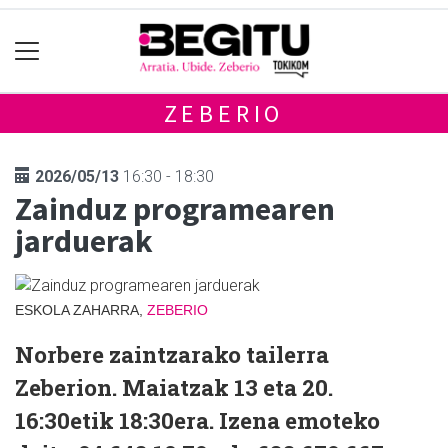
ZEBERIO
2026/05/13
16:30 - 18:30
Zainduz programearen
jarduerak
ESKOLA ZAHARRA,
ZEBERIO
Norbere zaintzarako tailerra
Zeberion. Maiatzak 13 eta 20.
16:30etik 18:30era. Izena emoteko