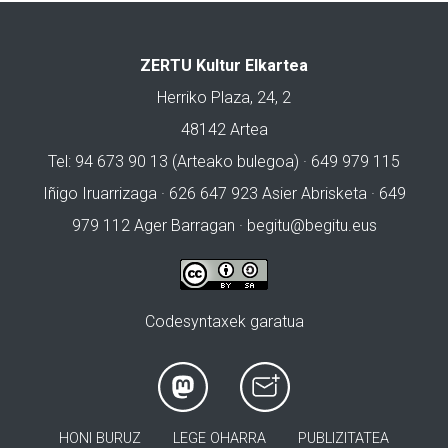
ZERTU Kultur Elkartea
Herriko Plaza, 24, 2
48142 Artea
Tel: 94 673 90 13 (Arteako bulegoa) · 649 979 115
Iñigo Iruarrizaga · 626 647 923 Asier Abrisketa · 649
979 112 Ager Barragan ·
begitu@begitu.eus
Codesyntaxek garatua
HONI BURUZ
LEGE OHARRA
PUBLIZITATEA