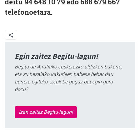
deitu 94 648 10 79 edo 688 679 667
telefonoetara.
Egin zaitez Begitu-lagun!
Begitu da Arratiako euskerazko aldizkari bakarra,
eta zu bezalako irakurleen babesa behar dau
aurrera egiteko. Zeuk be gugaz bat egin gura
dozu?
Izan zaitez Begitu-lagun!