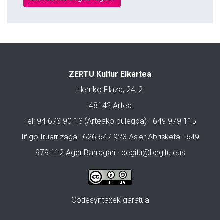
ZERTU Kultur Elkartea
Herriko Plaza, 24, 2
48142 Artea
Tel: 94 673 90 13 (Arteako bulegoa) · 649 979 115
Iñigo Iruarrizaga · 626 647 923 Asier Abrisketa · 649
979 112 Ager Barragan ·
begitu@begitu.eus
Codesyntaxek garatua