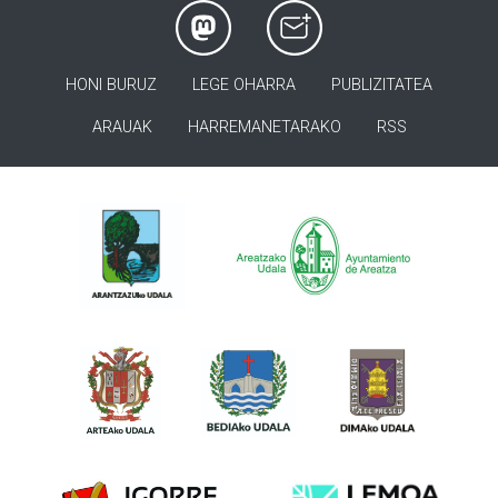
HONI BURUZ
LEGE OHARRA
PUBLIZITATEA
ARAUAK
HARREMANETARAKO
RSS