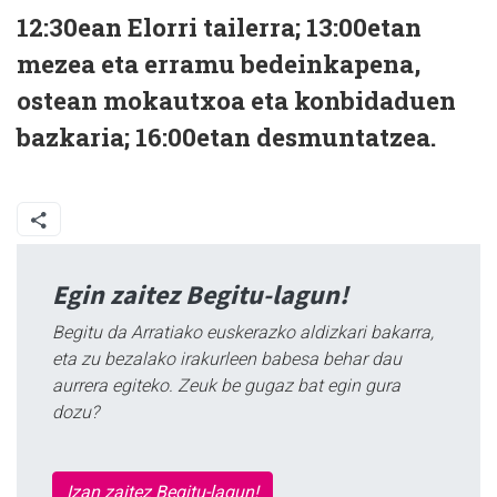
12:30ean Elorri tailerra; 13:00etan
mezea eta erramu bedeinkapena,
ostean mokautxoa eta konbidaduen
bazkaria; 16:00etan desmuntatzea.
Egin zaitez Begitu-lagun!
Begitu da Arratiako euskerazko aldizkari bakarra,
eta zu bezalako irakurleen babesa behar dau
aurrera egiteko. Zeuk be gugaz bat egin gura
dozu?
Izan zaitez Begitu-lagun!