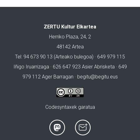
ZERTU Kultur Elkartea
Herriko Plaza, 24, 2
48142 Artea
Tel: 94 673 90 13 (Arteako bulegoa) · 649 979 115
Iñigo Iruarrizaga · 626 647 923 Asier Abrisketa · 649
979 112 Ager Barragan ·
begitu@begitu.eus
Codesyntaxek garatua