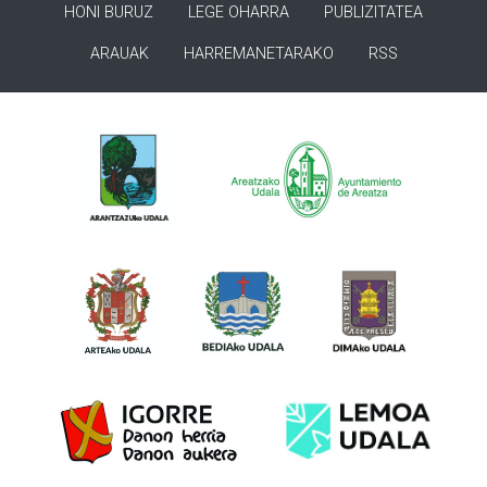
HONI BURUZ
LEGE OHARRA
PUBLIZITATEA
ARAUAK
HARREMANETARAKO
RSS