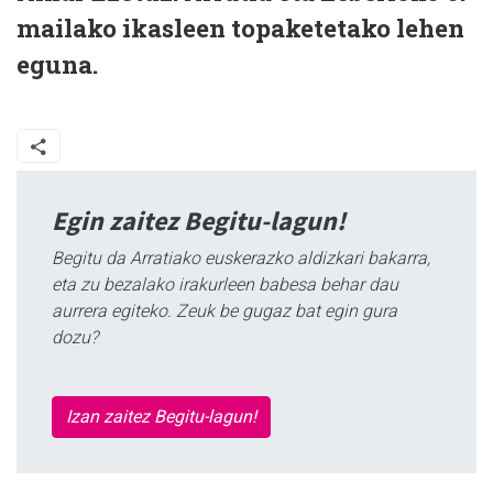
mailako ikasleen topaketetako lehen
eguna.
Egin zaitez Begitu-lagun!
Begitu da Arratiako euskerazko aldizkari bakarra,
eta zu bezalako irakurleen babesa behar dau
aurrera egiteko. Zeuk be gugaz bat egin gura
dozu?
Izan zaitez Begitu-lagun!