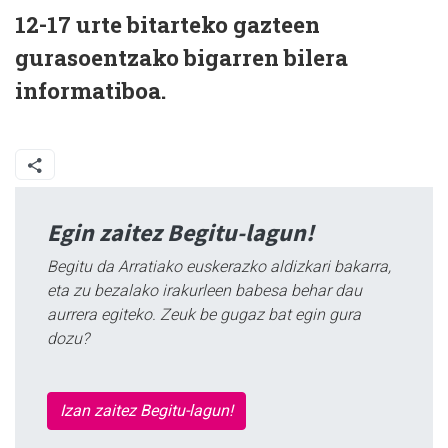
12-17 urte bitarteko gazteen
gurasoentzako bigarren bilera
informatiboa.
Egin zaitez Begitu-lagun!
Begitu da Arratiako euskerazko aldizkari bakarra,
eta zu bezalako irakurleen babesa behar dau
aurrera egiteko. Zeuk be gugaz bat egin gura
dozu?
Izan zaitez Begitu-lagun!