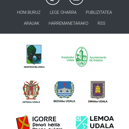
HONI BURUZ
LEGE OHARRA
PUBLIZITATEA
ARAUAK
HARREMANETARAKO
RSS