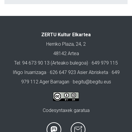
ZERTU Kultur Elkartea
Herriko Plaza, 24, 2
48142 Artea
Tel: 94 673 90 13 (Arteako bulegoa) · 649 979 115
Iñigo Iruarrizaga · 626 647 923 Asier Abrisketa · 649
979 112 Ager Barragan ·
begitu@begitu.eus
Codesyntaxek garatua