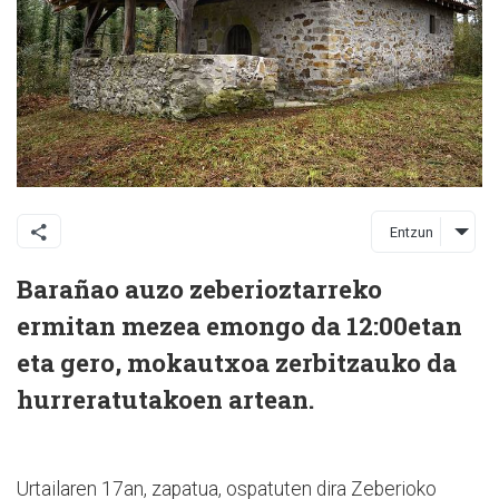
Entzun
Barañao auzo zeberioztarreko
ermitan mezea emongo da 12:00etan
eta gero, mokautxoa zerbitzauko da
hurreratutakoen artean.
Urtailaren 17an, zapatua, ospatuten dira Zeberioko