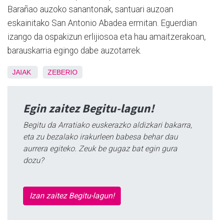
Barañao auzoko sanantonak, santuari auzoan
eskainitako San Antonio Abadea ermitan. Eguerdian
izango da ospakizun erlijiosoa eta hau amaitzerakoan,
barauskarria egingo dabe auzotarrek.
JAIAK
ZEBERIO
Egin zaitez Begitu-lagun!
Begitu da Arratiako euskerazko aldizkari bakarra,
eta zu bezalako irakurleen babesa behar dau
aurrera egiteko. Zeuk be gugaz bat egin gura
dozu?
Izan zaitez Begitu-lagun!