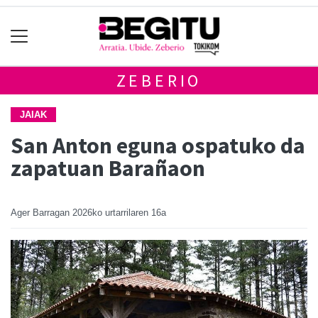
ZEBERIO
JAIAK
San Anton eguna ospatuko da
zapatuan Barañaon
Ager Barragan
2026ko urtarrilaren 16a