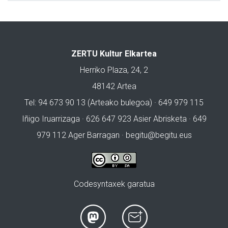
ZERTU Kultur Elkartea
Herriko Plaza, 24, 2
48142 Artea
Tel: 94 673 90 13 (Arteako bulegoa) · 649 979 115
Iñigo Iruarrizaga · 626 647 923 Asier Abrisketa · 649
979 112 Ager Barragan ·
begitu@begitu.eus
Codesyntaxek garatua