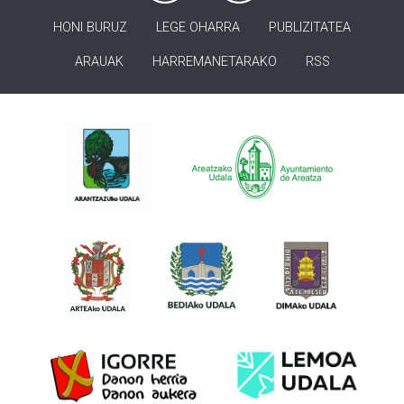
HONI BURUZ
LEGE OHARRA
PUBLIZITATEA
ARAUAK
HARREMANETARAKO
RSS