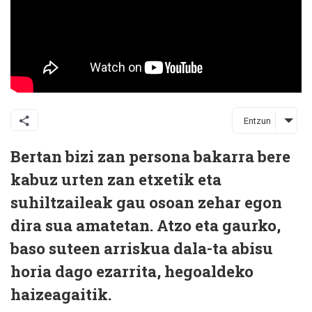
Entzun
Bertan bizi zan persona bakarra bere
kabuz urten zan etxetik eta
suhiltzaileak gau osoan zehar egon
dira sua amatetan. Atzo eta gaurko,
baso suteen arriskua dala-ta abisu
horia dago ezarrita, hegoaldeko
haizeagaitik.