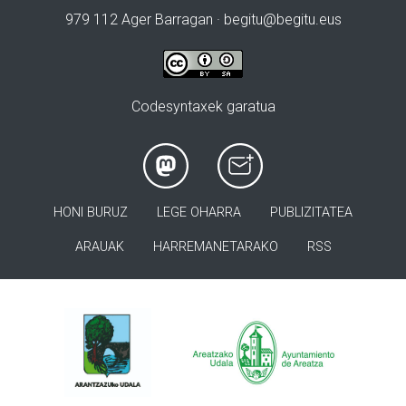
979 112 Ager Barragan ·
begitu@begitu.eus
Codesyntaxek garatua
HONI BURUZ
LEGE OHARRA
PUBLIZITATEA
ARAUAK
HARREMANETARAKO
RSS