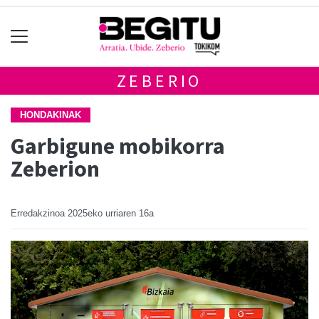
ZEBERIO
HONDAKINAK
Garbigune mobikorra
Zeberion
Erredakzinoa
2025eko urriaren 16a