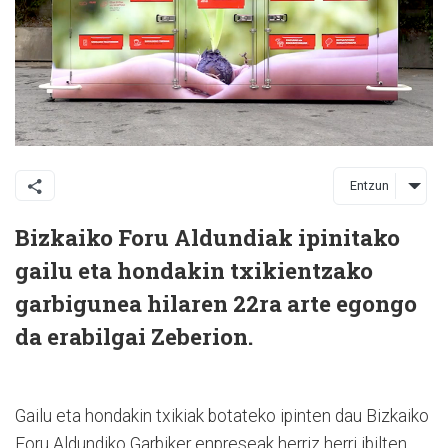
Entzun
Bizkaiko Foru Aldundiak ipinitako
gailu eta hondakin txikientzako
garbigunea hilaren 22ra arte egongo
da erabilgai Zeberion.
Gailu eta hondakin txikiak botateko ipinten dau Bizkaiko
Foru Aldundiko Garbiker enpreseak herriz herri ibilten