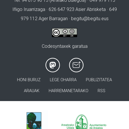
Tel: 94 673 90 13 (Arteako bulegoa) · 649 979 115
Iñigo Iruarrizaga · 626 647 923 Asier Abrisketa · 649
979 112 Ager Barragan ·
begitu@begitu.eus
Codesyntaxek garatua
HONI BURUZ
LEGE OHARRA
PUBLIZITATEA
ARAUAK
HARREMANETARAKO
RSS