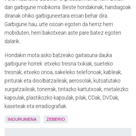
dan garbigune mobikorra. Beste hondakinak, handiagoak
diranak ohiko garbiguneetara eroan behar dira.
Garbigune hau, urte osoan egoten da herriz herri
mobiduten, herri bakotxean aste pare batez egoten
dalarik.
Hondakin mota asko batzeako gaitasuna dauka
garbigune horrek: etxeko tresna txikiak, sueteko
tresnak, etxeko orioa, sakeleko telefonoak, kableak,
pinturak eta disolbatzaileak, aerosolak, kutsatutako
xurgatzaileak, tonerrak, tintazko kartutxoak, metalezko
kapsulak, plastikozko kapsulak, pilak, CDak, DVDak,
kaseteak eta erradiografiak.
INGURUMENA
ZEBERIO