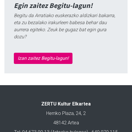
Egin zaitez Begitu-lagun!
Begitu da Arratiako euskerazko aldizkari bakarra,
eta zu bezalako irakurleen babesa behar dau
aurrera egiteko. Zeuk be gugaz bat egin gura
dozu?
Izan zaitez Begitu-lagun!
ZERTU Kultur Elkartea
Herriko Plaza, 24, 2
48142 Artea