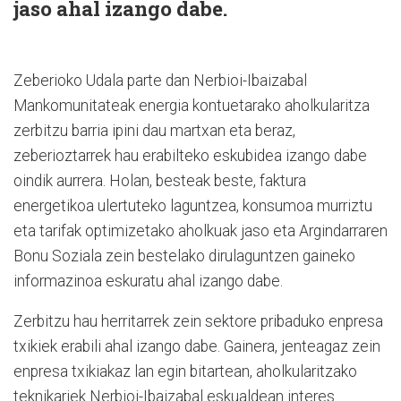
jaso ahal izango dabe.
Zeberioko Udala parte dan Nerbioi-Ibaizabal
Mankomunitateak energia kontuetarako aholkularitza
zerbitzu barria ipini dau martxan eta beraz,
zeberioztarrek hau erabilteko eskubidea izango dabe
oindik aurrera. Holan, besteak beste, faktura
energetikoa ulertuteko laguntzea, konsumoa murriztu
eta tarifak optimizetako aholkuak jaso eta Argindarraren
Bonu Soziala zein bestelako dirulaguntzen gaineko
informazinoa eskuratu ahal izango dabe.
Zerbitzu hau herritarrek zein sektore pribaduko enpresa
txikiek erabili ahal izango dabe. Gainera, jenteagaz zein
enpresa txikiakaz lan egin bitartean, aholkularitzako
teknikariek Nerbioi-Ibaizabal eskualdean interes