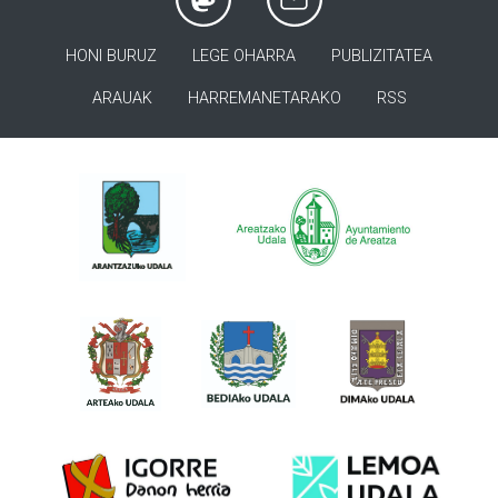
HONI BURUZ
LEGE OHARRA
PUBLIZITATEA
ARAUAK
HARREMANETARAKO
RSS