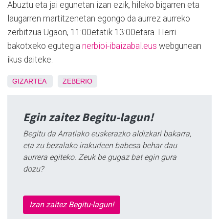
Abuztu eta jai egunetan izan ezik, hileko bigarren eta
laugarren martitzenetan egongo da aurrez aurreko
zerbitzua Ugaon, 11:00etatik 13:00etara. Herri
bakotxeko egutegia
nerbioi-ibaizabal.eus
webgunean
ikus daiteke.
GIZARTEA
ZEBERIO
Egin zaitez Begitu-lagun!
Begitu da Arratiako euskerazko aldizkari bakarra,
eta zu bezalako irakurleen babesa behar dau
aurrera egiteko. Zeuk be gugaz bat egin gura
dozu?
Izan zaitez Begitu-lagun!