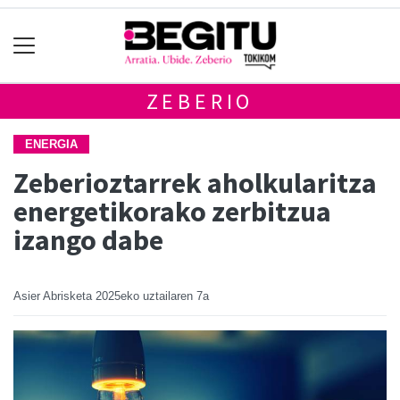
ZEBERIO
ENERGIA
Zeberioztarrek aholkularitza
energetikorako zerbitzua
izango dabe
Asier Abrisketa
2025eko uztailaren 7a