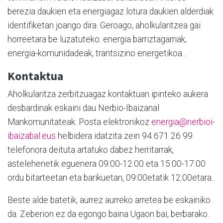
berezia daukien eta energiagaz lotura daukien alderdiak
identifiketan joango dira. Geroago, aholkularitzea gai
horreetara be luzatuteko: energia barriztagarriak,
energia-komunidadeak, trantsizino energetikoa...
Kontaktua
Aholkularitza zerbitzuagaz kontaktuan ipinteko aukera
desbardinak eskaini dau Nerbio-Ibaizanal
Mankomunitateak. Posta elektronikoz
energia@nerbioi-
ibaizabal.eus
helbidera idatzita zein 94 671 26 99
telefonora deituta artatuko dabez herritarrak,
astelehenetik eguenera 09:00-12:00 eta 15:00-17:00
ordu bitarteetan eta barikuetan, 09:00etatik 12:00etara.
Beste alde batetik, aurrez aurreko arretea be eskainiko
da. Zeberion ez da egongo baina Ugaon bai, berbarako.