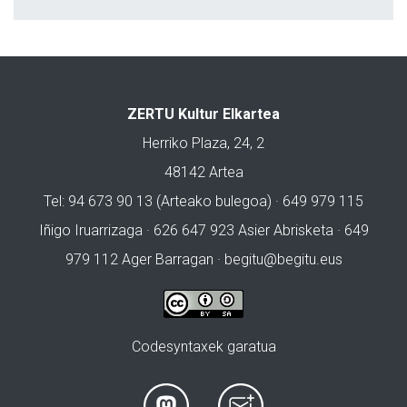
ZERTU Kultur Elkartea
Herriko Plaza, 24, 2
48142 Artea
Tel: 94 673 90 13 (Arteako bulegoa) · 649 979 115
Iñigo Iruarrizaga · 626 647 923 Asier Abrisketa · 649
979 112 Ager Barragan ·
begitu@begitu.eus
Codesyntaxek garatua