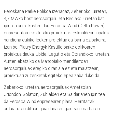
Feroskana Parke Eolikoa izenagaz, Zeberioko lurretan,
4,7 MWko bost aerosorgailu eta Bediako lurretan bat
ipintea aurreikusten dau Ferosca Wind (Delta Power)
enpreseak aurkeztutako proiektuak. Eskualdean inpaktu
handiena eukiko leuken proiektua da, baina ez bakarra;
izan be, Plaury Energyk Kastillo parke eolikoaren
proiektua dauka, Ubide, Legutio eta Otxandioko lurretan.
Aurten ebatziko da Mandoiako mendilerroan
aerosorgailuak eregiko diran ala ez eta maiatzean,
proiektuari zuzenketak egiteko epea zabalduko da.
Zeberioko lurretan, aerosorgailuak Ametzolan,
Uriondon, Solatxin, Zubialden eta Saldarianen ipinitea
da Ferosca Wind enpresearen plana. Herritarrak
arduratuten dituan gaia danaren gainean, martiaren