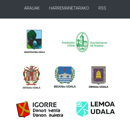
ARAUAK
HARREMANETARAKO
RSS