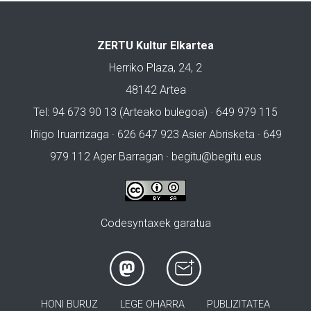
ZERTU Kultur Elkartea
Herriko Plaza, 24, 2
48142 Artea
Tel: 94 673 90 13 (Arteako bulegoa) · 649 979 115
Iñigo Iruarrizaga · 626 647 923 Asier Abrisketa · 649
979 112 Ager Barragan ·
begitu@begitu.eus
Codesyntaxek garatua
HONI BURUZ
LEGE OHARRA
PUBLIZITATEA