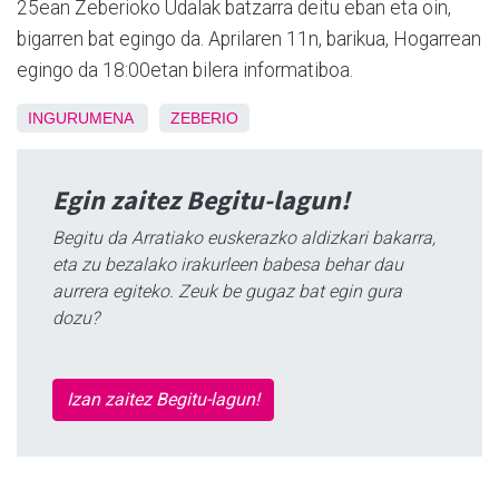
25ean Zeberioko Udalak batzarra deitu eban eta oin,
bigarren bat egingo da. Aprilaren 11n, barikua, Hogarrean
egingo da 18:00etan bilera informatiboa.
INGURUMENA
ZEBERIO
Egin zaitez Begitu-lagun!
Begitu da Arratiako euskerazko aldizkari bakarra,
eta zu bezalako irakurleen babesa behar dau
aurrera egiteko. Zeuk be gugaz bat egin gura
dozu?
Izan zaitez Begitu-lagun!