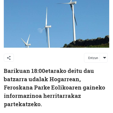
Entzun
Barikuan 18:00etarako deitu dau
batzarra udalak Hogarrean,
Feroskana Parke Eolikoaren gaineko
informazinoa herritarrakaz
partekatzeko.