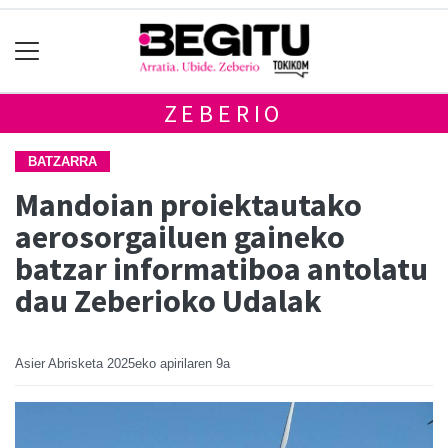
ZEBERIO
BATZARRA
Mandoian proiektautako
aerosorgailuen gaineko
batzar informatiboa antolatu
dau Zeberioko Udalak
Asier Abrisketa
2025eko apirilaren 9a