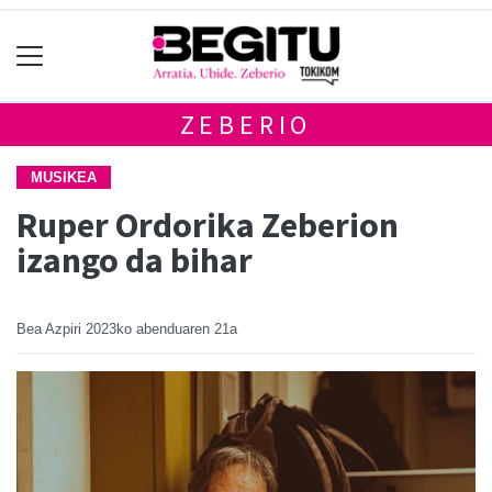
ZEBERIO
MUSIKEA
Ruper Ordorika Zeberion
izango da bihar
Bea Azpiri
2023ko abenduaren 21a