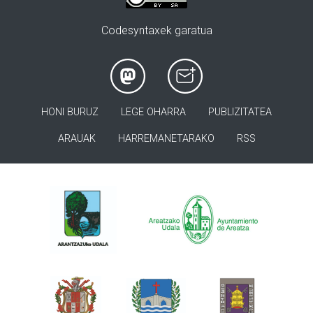
Codesyntaxek garatua
HONI BURUZ
LEGE OHARRA
PUBLIZITATEA
ARAUAK
HARREMANETARAKO
RSS