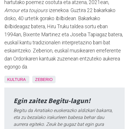
hartutako poemez osotuta eta atzena, 2021ean,
Amour eta toujours
izenekoa. Guztira 22 bakarkako
disko, 40 urtetik gorako ibilbidean. Bakarkako
ibilbideagaz batera, Hiru Truku taldea sortu eban
1994an, Bixente Martinez eta Joseba Tapiagaz batera,
euskal kantu tradizionalen interpretazino barri bat
eskaintzeko. Zeberion, euskal musikearen erreferente
dan Ordorikaren kantuak zuzenean entzuteko aukerea
egongo da.
KULTURA
ZEBERIO
Egin zaitez Begitu-lagun!
Begitu da Arratiako euskerazko aldizkari bakarra,
eta zu bezalako irakurleen babesa behar dau
aurrera egiteko. Zeuk be gugaz bat egin gura