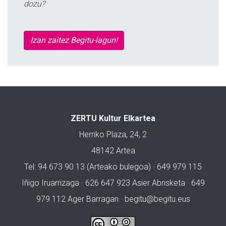
dozu?
Izan zaitez Begitu-lagun!
ZERTU Kultur Elkartea
Herriko Plaza, 24, 2
48142 Artea
Tel: 94 673 90 13 (Arteako bulegoa) · 649 979 115
Iñigo Iruarrizaga · 626 647 923 Asier Abrisketa · 649
979 112 Ager Barragan ·
begitu@begitu.eus