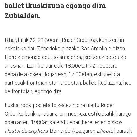
ballet ikuskizuna egongo dira
Zubialden.
Bihar, hilak 22, 21:30ean, Ruper Ordorikak kontzertua
eskainiko dau Zeberioko plazako San Antolin eleizan.
Horrek emongo deutso amaierea, jardueraz betetako
arrastiari. Izan be, aurretik, 18:00etatik 21:00etara
debalde azokea Hogarrean; 17:00etan, eskupelota
partiduak frontoian eta 19:00etan, ballet ikuskizuna, hau
be frontoian, egongo dira.
Euskal rock, pop eta folk-a ezin dira ulertu Ruper
Ordorika barik; onatiarraren musikea, estiloetatik harago
doan arren. 1980an kaleratu eban bere lehen diskoa
Hautsi da anphora
, Bernardo Atxagaren
Etiopia
liburutik