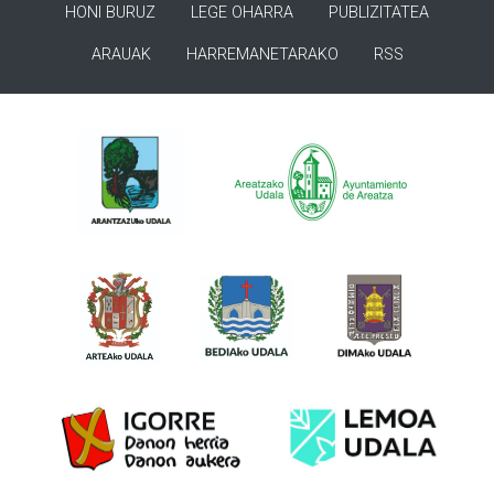
HONI BURUZ
LEGE OHARRA
PUBLIZITATEA
ARAUAK
HARREMANETARAKO
RSS