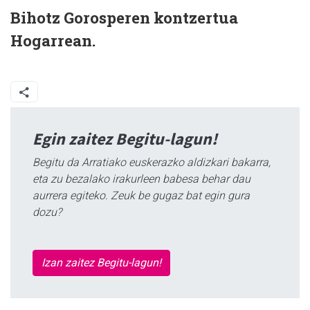
Bihotz Gorosperen kontzertua
Hogarrean.
Egin zaitez Begitu-lagun!
Begitu da Arratiako euskerazko aldizkari bakarra,
eta zu bezalako irakurleen babesa behar dau
aurrera egiteko. Zeuk be gugaz bat egin gura
dozu?
Izan zaitez Begitu-lagun!