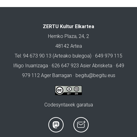
ZERTU Kultur Elkartea
Herriko Plaza, 24, 2
48142 Artea
Tel: 94 673 90 13 (Arteako bulegoa) · 649 979 115
Iñigo Iruarrizaga · 626 647 923 Asier Abrisketa · 649
979 112 Ager Barragan ·
begitu@begitu.eus
Codesyntaxek garatua