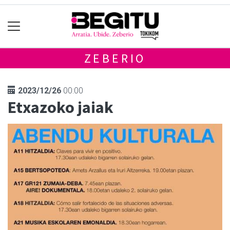
ZEBERIO
2023/12/26
00:00
Etxazoko jaiak