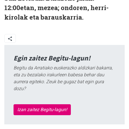
12:00etan, mezea; ondoren, herri-
kirolak eta barauskarria.
Egin zaitez Begitu-lagun!
Begitu da Arratiako euskerazko aldizkari bakarra,
eta zu bezalako irakurleen babesa behar dau
aurrera egiteko. Zeuk be gugaz bat egin gura
dozu?
Izan zaitez Begitu-lagun!