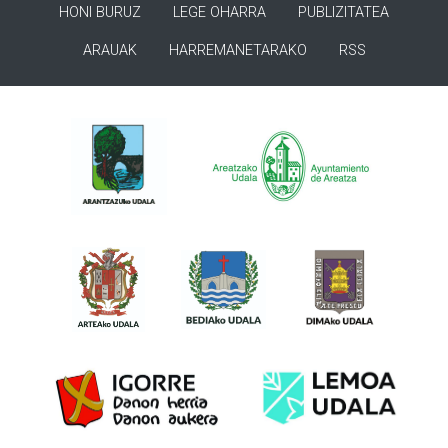
HONI BURUZ
LEGE OHARRA
PUBLIZITATEA
ARAUAK
HARREMANETARAKO
RSS