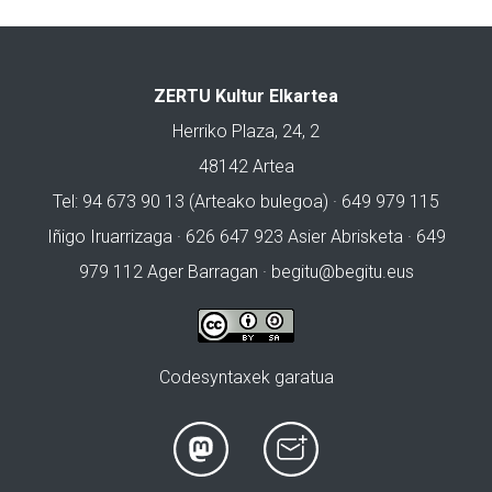
ZERTU Kultur Elkartea
Herriko Plaza, 24, 2
48142 Artea
Tel: 94 673 90 13 (Arteako bulegoa) · 649 979 115
Iñigo Iruarrizaga · 626 647 923 Asier Abrisketa · 649
979 112 Ager Barragan ·
begitu@begitu.eus
Codesyntaxek garatua