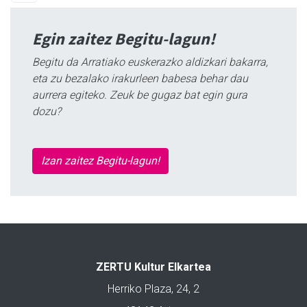
Egin zaitez Begitu-lagun!
Begitu da Arratiako euskerazko aldizkari bakarra,
eta zu bezalako irakurleen babesa behar dau
aurrera egiteko. Zeuk be gugaz bat egin gura
dozu?
Izan zaitez Begitu-lagun!
ZERTU Kultur Elkartea
Herriko Plaza, 24, 2