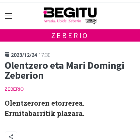
ZEBERIO
2023/12/24
17:30
Olentzero eta Mari Domingi
Zeberion
ZEBERIO
Olentzeroren etorrerea.
Ermitabarritik plazara.