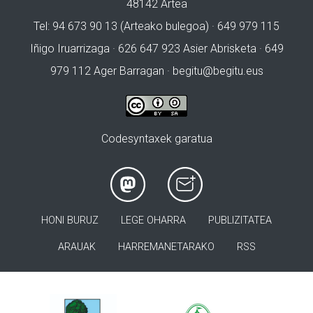
48142 Artea
Tel: 94 673 90 13 (Arteako bulegoa) · 649 979 115
Iñigo Iruarrizaga · 626 647 923 Asier Abrisketa · 649
979 112 Ager Barragan ·
begitu@begitu.eus
Codesyntaxek garatua
HONI BURUZ
LEGE OHARRA
PUBLIZITATEA
ARAUAK
HARREMANETARAKO
RSS