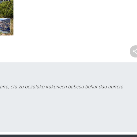
arra, eta zu bezalako irakurleen babesa behar dau aurrera