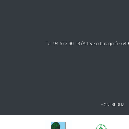
Tel: 94 673 90 13 (Arteako bulegoa) · 649
HONI BURUZ