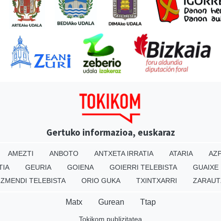
Gertuko informazioa, euskaraz
AMEZTI
ANBOTO
ANTXETA IRRATIA
ATARIA
AZP
TIA
GEURIA
GOIENA
GOIERRI TELEBISTA
GUAIXE
IZMENDI TELEBISTA
ORIO GUKA
TXINTXARRI
ZARAUT
Matx
Gurean
Ttap
Tokikom publizitatea