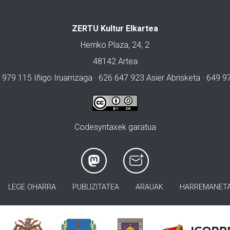
ZERTU Kultur Elkartea
Herriko Plaza, 24, 2
48142 Artea
 979 115 Iñigo Iruarrizaga · 626 647 923 Asier Abrisketa · 649 
Codesyntaxek garatua
LEGE OHARRA
PUBLIZITATEA
ARAUAK
HARREMANET