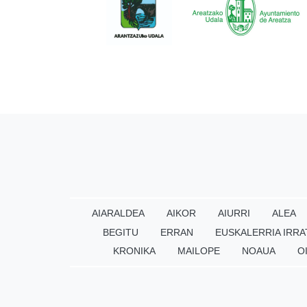
AIARALDEA
AIKOR
AIURRI
ALEA
BEGITU
ERRAN
EUSKALERRIA IRRA
KRONIKA
MAILOPE
NOAUA
O