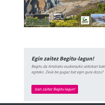
Egin zaitez Begitu-lagun!
Begitu da Arratiako euskerazko aldizkari bak
egiteko. Zeuk be gugaz bat egin gura dozu?
Izan zaitez Begitu-lagun!