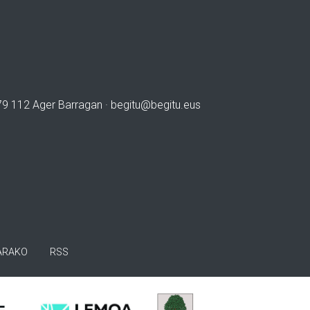
979 112 Ager Barragan ·
begitu@begitu.eus
ARAKO
RSS