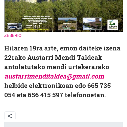
ZEBERIO
Hilaren 19ra arte, emon daiteke izena
22rako Austarri Mendi Taldeak
antolatutako mendi urtekerarako
austarrimenditaldea@gmail.com
helbide elektronikoan edo 665 735
054 eta 656 415 597 telefonoetan.