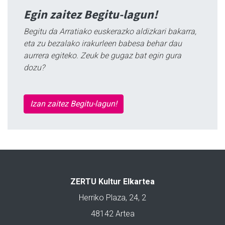
Egin zaitez Begitu-lagun!
Begitu da Arratiako euskerazko aldizkari bakarra,
eta zu bezalako irakurleen babesa behar dau
aurrera egiteko. Zeuk be gugaz bat egin gura
dozu?
Izan zaitez Begitu-lagun!
ZERTU Kultur Elkartea
Herriko Plaza, 24, 2
48142 Artea