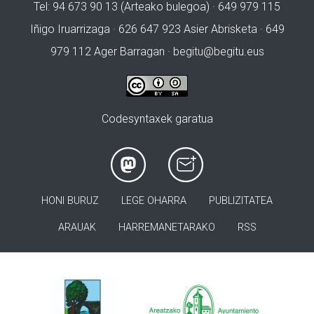
Tel: 94 673 90 13 (Arteako bulegoa) · 649 979 115
Iñigo Iruarrizaga · 626 647 923 Asier Abrisketa · 649
979 112 Ager Barragan ·
begitu@begitu.eus
Codesyntaxek garatua
HONI BURUZ
LEGE OHARRA
PUBLIZITATEA
ARAUAK
HARREMANETARAKO
RSS