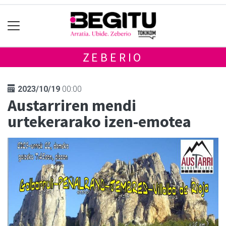
ZEBERIO
2023/10/19
00:00
Austarriren mendi
urtekerarako izen-emotea