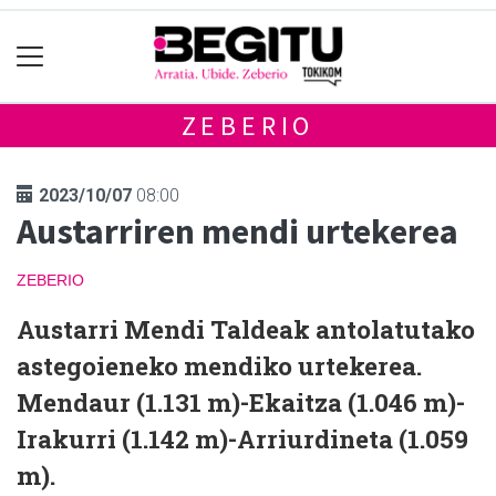
ZEBERIO
2023/10/07
08:00
Austarriren mendi urtekerea
ZEBERIO
Austarri Mendi Taldeak antolatutako
astegoieneko mendiko urtekerea.
Mendaur (1.131 m)-Ekaitza (1.046 m)-
Irakurri (1.142 m)-Arriurdineta (1.059
m).