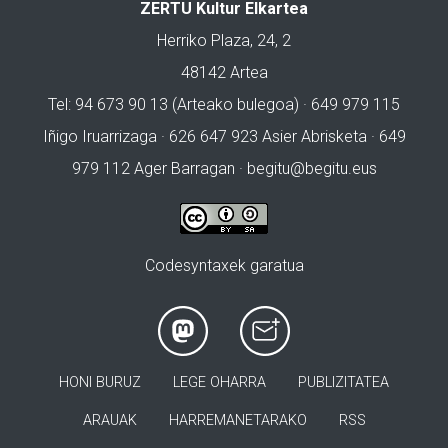
ZERTU Kultur Elkartea
Herriko Plaza, 24, 2
48142 Artea
Tel: 94 673 90 13 (Arteako bulegoa) · 649 979 115
Iñigo Iruarrizaga · 626 647 923 Asier Abrisketa · 649
979 112 Ager Barragan ·
begitu@begitu.eus
Codesyntaxek garatua
HONI BURUZ
LEGE OHARRA
PUBLIZITATEA
ARAUAK
HARREMANETARAKO
RSS