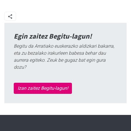
Egin zaitez Begitu-lagun!
Begitu da Arratiako euskerazko aldizkari bakarra,
eta zu bezalako irakurleen babesa behar dau
aurrera egiteko. Zeuk be gugaz bat egin gura
dozu?
Izan zaitez Begitu-lagun!