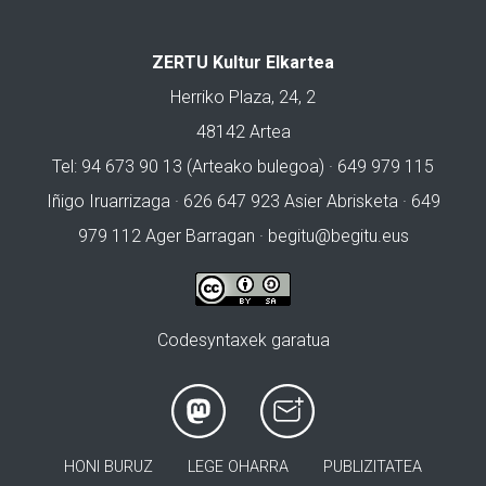
ZERTU Kultur Elkartea
Herriko Plaza, 24, 2
48142 Artea
Tel: 94 673 90 13 (Arteako bulegoa) · 649 979 115
Iñigo Iruarrizaga · 626 647 923 Asier Abrisketa · 649
979 112 Ager Barragan ·
begitu@begitu.eus
Codesyntaxek garatua
HONI BURUZ
LEGE OHARRA
PUBLIZITATEA