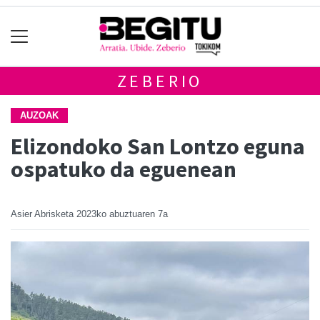
ZEBERIO
AUZOAK
Elizondoko San Lontzo eguna
ospatuko da eguenean
Asier Abrisketa
2023ko abuztuaren 7a