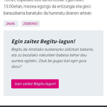
13:00etan, mezea egongo da entzungai eta gero
barauskarria banatuko da hurreratu diranen artean.
JAIAK
ZEBERIO
Egin zaitez Begitu-lagun!
Begitu da Arratiako euskerazko aldizkari bakarra,
eta zu bezalako irakurleen babesa behar dau
aurrera egiteko. Zeuk be gugaz bat egin gura
dozu?
Izan zaitez Begitu-lagun!