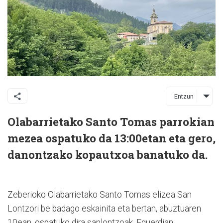
Entzun
Olabarrietako Santo Tomas parrokian
mezea ospatuko da 13:00etan eta gero,
danontzako kopautxoa banatuko da.
Zeberioko Olabarrietako Santo Tomas elizea San
Lontzori be badago eskainita eta bertan, abuztuaren
10ean, ospatuko dira sanlontzoak. Eguerdian,