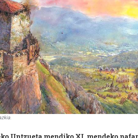
azkia.
teko Untzueta mendiko XI. mendeko nafa