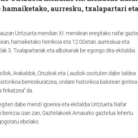
 hamaiketako, aurresku, txalapartari et
auzan Untzueta mendian XI. mendean eregitako nafar gazte
ean, hamaiketako herrikoia eta 12:00etan, aurreskua eta
lak 3. Txalapartariak eta albokariak be egongo dira ekitaldia
ollok, Arakaldok, Orozkok eta Laudiok osotuten dabe taldea
storikoa berreskuratzea, ondare historikoa balorean ipintea
a finkatzea" da.
 egiten dabe mendi igoerea eta ekitaldia Untzueta Nafar
n berezia izan zan, Gaztelakoek Amaiurko gaztelua lehertu
gogoratu ebelako.