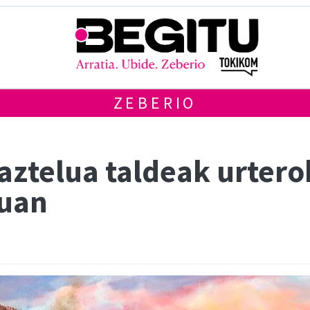
ZEBERIO
aztelua taldeak urtero
tuan