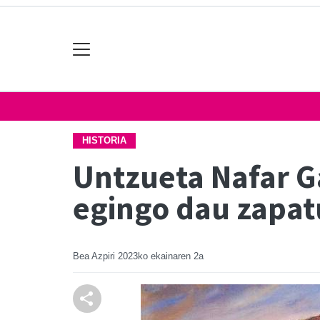
HISTORIA
Untzueta Nafar G
egingo dau zapa
Bea Azpiri
2023ko ekainaren 2a