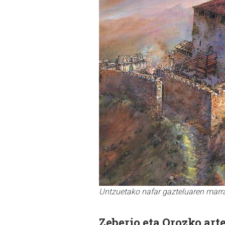
Untzuetako nafar gazteluaren marr
Zeberio eta Orozko ar