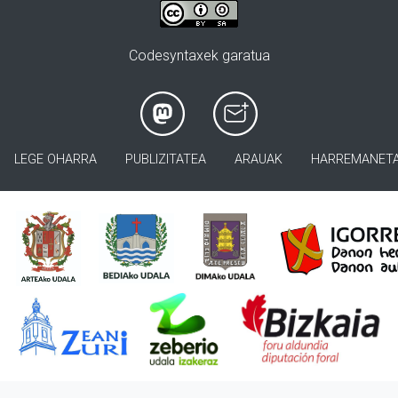
Codesyntaxek garatua
LEGE OHARRA
PUBLIZITATEA
ARAUAK
HARREMANET