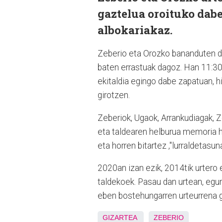
gaztelua oroituko dabe
albokariakaz.
Zeberio eta Orozko bananduten d
baten errastuak dagoz. Han 11:30
ekitaldia egingo dabe zapatuan, hi
girotzen.
Zeberiok, Ugaok, Arrankudiagak, Z
eta taldearen helburua memoria hi
eta horren bitartez ,"lurraldetasun
2020an izan ezik, 2014tik urtero
taldekoek. Pasau dan urtean, egu
eben bostehungarren urteurrena 
GIZARTEA
ZEBERIO