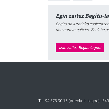
Egin zaitez Begitu-l
Begitu da Arratiako euskerazko
dau aurrera egiteko. Zeuk be g
Izan zaitez Begitu-lagun!
Tel: 94 673 90 13 (Arteako bulegoa) · 649