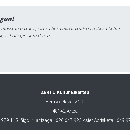
agun!
 aldizkari bakarra, eta zu bezalako irakurleen babesa behar
ugaz bat egin gura dozu?
ZERTU Kultur Elkartea
Herriko Plaza, 24, 2
48142 Artea
 979 115 Iñigo Iruarrizaga · 626 647 923 Asier Abrisketa · 649 