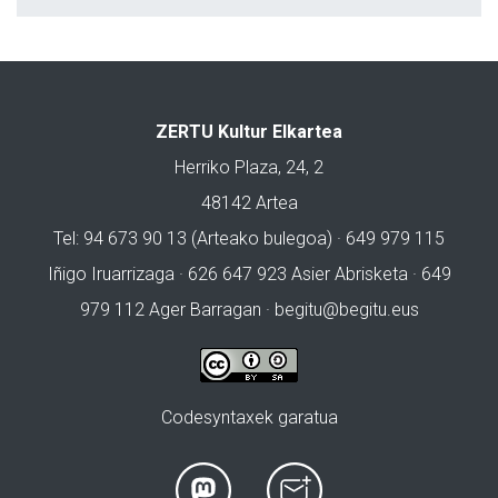
ZERTU Kultur Elkartea
Herriko Plaza, 24, 2
48142 Artea
Tel: 94 673 90 13 (Arteako bulegoa) · 649 979 115
Iñigo Iruarrizaga · 626 647 923 Asier Abrisketa · 649
979 112 Ager Barragan ·
begitu@begitu.eus
Codesyntaxek garatua