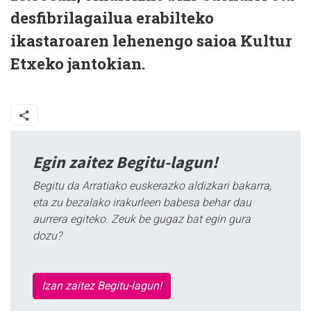
desfibrilagailua erabilteko
ikastaroaren lehenengo saioa Kultur
Etxeko jantokian.
Egin zaitez Begitu-lagun!
Begitu da Arratiako euskerazko aldizkari bakarra,
eta zu bezalako irakurleen babesa behar dau
aurrera egiteko. Zeuk be gugaz bat egin gura
dozu?
Izan zaitez Begitu-lagun!