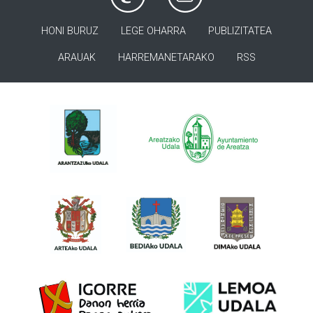
HONI BURUZ
LEGE OHARRA
PUBLIZITATEA
ARAUAK
HARREMANETARAKO
RSS