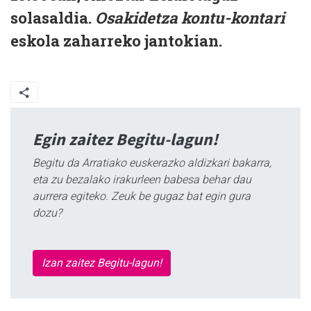
solasaldia.
Osakidetza kontu-kontari
eskola zaharreko jantokian.
Egin zaitez Begitu-lagun!
Begitu da Arratiako euskerazko aldizkari bakarra,
eta zu bezalako irakurleen babesa behar dau
aurrera egiteko. Zeuk be gugaz bat egin gura
dozu?
Izan zaitez Begitu-lagun!