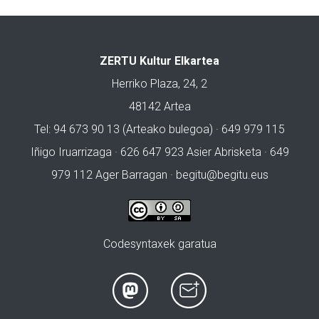
ZERTU Kultur Elkartea
Herriko Plaza, 24, 2
48142 Artea
Tel: 94 673 90 13 (Arteako bulegoa) · 649 979 115
Iñigo Iruarrizaga · 626 647 923 Asier Abrisketa · 649
979 112 Ager Barragan ·
begitu@begitu.eus
Codesyntaxek garatua