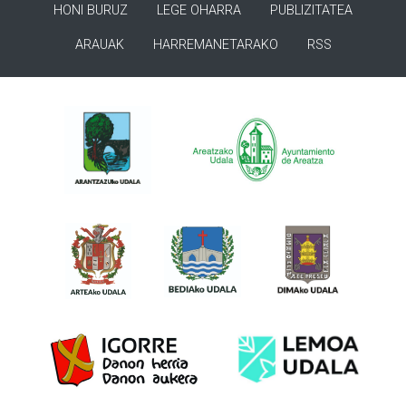
HONI BURUZ
LEGE OHARRA
PUBLIZITATEA
ARAUAK
HARREMANETARAKO
RSS